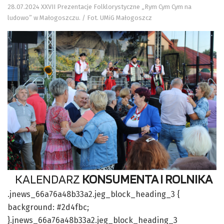
28.07.2024 XXVII Prezentacje Folklorystyczne „Rym Cym Cym na
ludowo” w Małogoszczu. / Fot. UMiG Małogoszcz
KALENDARZ
KONSUMENTA I ROLNIKA
.jnews_66a76a48b33a2.jeg_block_heading_3 {
background: #2d4fbc;
}.jnews_66a76a48b33a2.jeg_block_heading_3