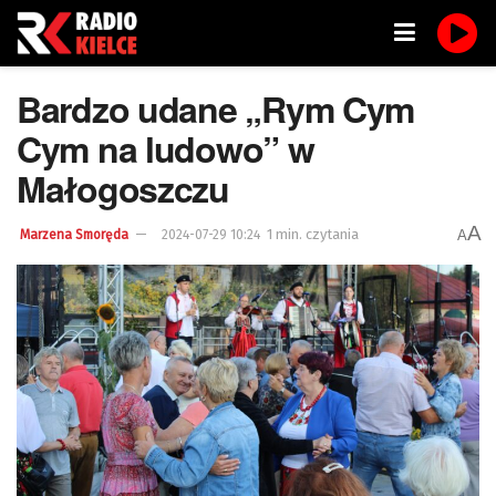
Bardzo udane „Rym Cym
Cym na ludowo” w
Małogoszczu
A
1 min. czytania
A
Marzena Smoręda
2024-07-29 10:24