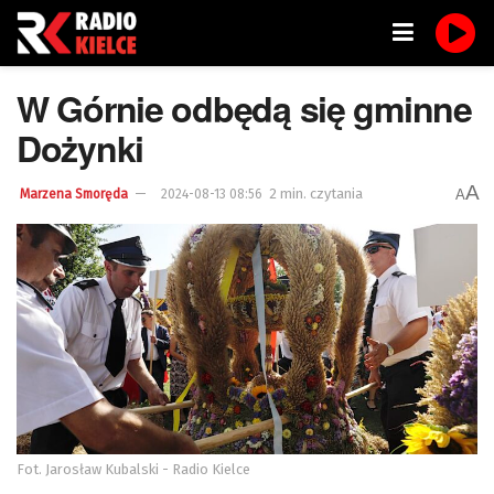
W Górnie odbędą się gminne
Dożynki
A
2 min. czytania
A
Marzena Smoręda
2024-08-13 08:56
Fot. Jarosław Kubalski - Radio Kielce