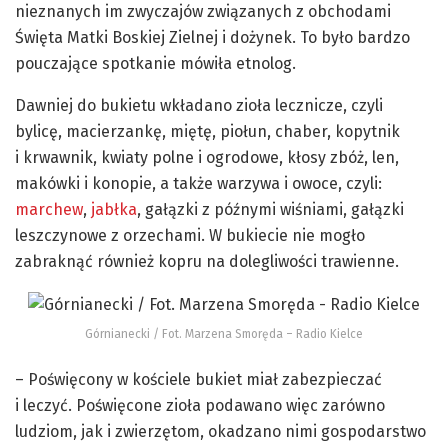
nieznanych im zwyczajów związanych z obchodami
Święta Matki Boskiej Zielnej i dożynek. To było bardzo
pouczające spotkanie mówiła etnolog.
Dawniej do bukietu wkładano zioła lecznicze, czyli
bylicę, macierzankę, miętę, piołun, chaber, kopytnik
i krwawnik, kwiaty polne i ogrodowe, kłosy zbóż, len,
makówki i konopie, a także warzywa i owoce, czyli:
marchew
,
jabłka
, gałązki z późnymi wiśniami, gałązki
leszczynowe z orzechami. W bukiecie nie mogło
zabraknąć również kopru na dolegliwości trawienne.
Górnianecki / Fot. Marzena Smoręda – Radio Kielce
– Poświęcony w kościele bukiet miał zabezpieczać
i leczyć. Poświęcone zioła podawano więc zarówno
ludziom, jak i zwierzętom, okadzano nimi gospodarstwo