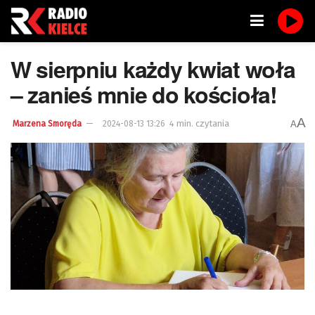
W sierpniu każdy kwiat woła
– zanieś mnie do kościoła!
A
4 min. czytania
A
Marzena Smoręda
2024-08-13 13:26