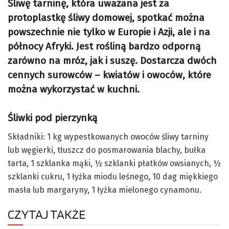
Śliwę tarninę, która uważana jest za
protoplastkę śliwy domowej, spotkać można
powszechnie nie tylko w Europie i Azji, ale i na
północy Afryki. Jest rośliną bardzo odporną
zarówno na mróz, jak i suszę. Dostarcza dwóch
cennych surowców – kwiatów i owoców, które
można wykorzystać w kuchni.
Śliwki pod pierzynką
Składniki: 1 kg wypestkowanych owoców śliwy tarniny
lub węgierki, tłuszcz do posmarowania blachy, bułka
tarta, 1 szklanka mąki, ½ szklanki płatków owsianych, ½
szklanki cukru, 1 łyżka miodu leśnego, 10 dag miękkiego
masła lub margaryny, 1 łyżka mielonego cynamonu.
CZYTAJ TAKŻE