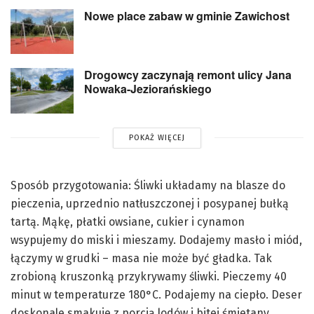
Nowe place zabaw w gminie Zawichost
Drogowcy zaczynają remont ulicy Jana
Nowaka-Jeziorańskiego
POKAŻ WIĘCEJ
Sposób przygotowania: Śliwki układamy na blasze do
pieczenia, uprzednio natłuszczonej i posypanej bułką
tartą. Mąkę, płatki owsiane, cukier i cynamon
wsypujemy do miski i mieszamy. Dodajemy masło i miód,
łączymy w grudki – masa nie może być gładka. Tak
zrobioną kruszonką przykrywamy śliwki. Pieczemy 40
minut w temperaturze 180°C. Podajemy na ciepło. Deser
doskonale smakuje z porcją lodów i bitej śmietany