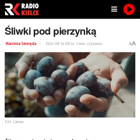
Śliwki pod pierzynką
A
1 min. czytania
A
Marzena Smoręda
2024-08-14 08:54
Fot. Canva