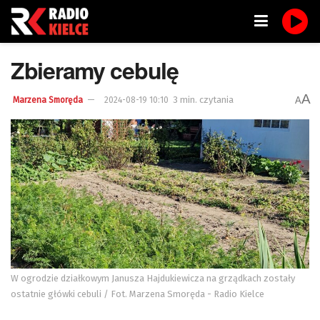
Zbieramy cebulę
A
3 min. czytania
A
Marzena Smoręda
2024-08-19 10:10
W ogrodzie działkowym Janusza Hajdukiewicza na grządkach zostały
ostatnie główki cebuli / Fot. Marzena Smoręda - Radio Kielce