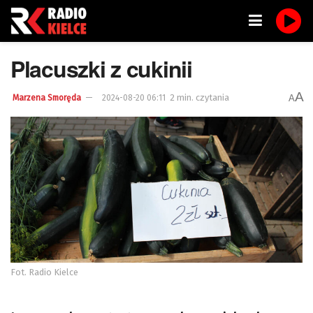
Placuszki z cukinii
A
2 min. czytania
A
Marzena Smoręda
2024-08-20 06:11
Fot. Radio Kielce