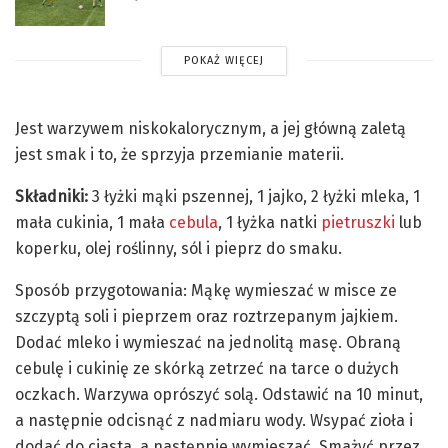
POKAŻ WIĘCEJ
Jest warzywem niskokalorycznym, a jej główną zaletą
jest smak i to, że sprzyja przemianie materii.
Składniki:
3 łyżki mąki pszennej, 1 jajko, 2 łyżki mleka, 1
mała cukinia, 1 mała
cebula
, 1 łyżka natki
pietruszki
lub
koperku, olej roślinny, sól i pieprz do smaku.
Sposób przygotowania: Mąkę wymieszać w misce ze
szczyptą soli i pieprzem oraz roztrzepanym jajkiem.
Dodać mleko i wymieszać na jednolitą masę. Obraną
cebulę i cukinię ze skórką zetrzeć na tarce o dużych
oczkach. Warzywa oprószyć solą. Odstawić na 10 minut,
a następnie odcisnąć z nadmiaru wody. Wsypać zioła i
dodać do ciasta, a następnie wymieszać. Smażyć przez