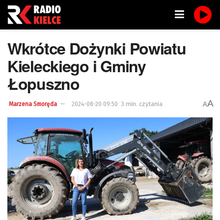
Wkrótce Dożynki Powiatu
Kieleckiego i Gminy
Łopuszno
A
3 min. czytania
A
Marzena Smoręda
2024-08-20 09:50