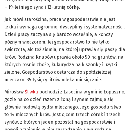
– 19-letniego syna i 12-letnią córkę.
Jak mówi starościna, praca w gospodarstwie nie jest
lekka i wymaga ogromnej dyscypliny i systematyczności.
Dzień pracy zaczyna się bardzo wcześnie, a kończy
późnym wieczorem. Jej gospodarstwo to nie tylko
zwierzęta, ale też ziemia, na której uprawia się paszę dla
krów. Rodzina Knapów uprawia około 50 ha gruntów, na
których rośnie zboże, kukurydza na kiszonkę i użytki
zielone. Gospodarstwo dostarcza do spółdzielczej
mleczarni 35 tysięcy litrów mleka miesięcznie.
Mirosław
Śliwka
pochodzi z Lasocina w gminie Łopuszno,
gdzie na co dzień razem z żoną i synem zajmuje się
głównie hodowlą bydła mlecznego. Jego gospodarstwo
to 14 mlecznych krów. Jest ojcem trzech córek i trzech
synów, z których jeden pozostał na gospodarstwie i
powoli przejmuje w nim zarządzanie. Cała rodzina