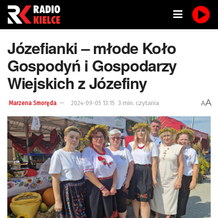
Józefianki – młode Koło
Gospodyń i Gospodarzy
Wiejskich z Józefiny
A
3 min. czytania
A
Marzena Smoręda
2024-09-05 13:15