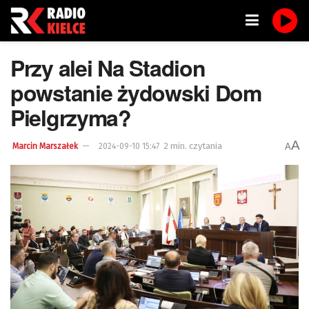
Przy alei Na Stadion
powstanie żydowski Dom
Pielgrzyma?
A
2 min. czytania
A
Marcin Marszałek
2024-09-10 15:47