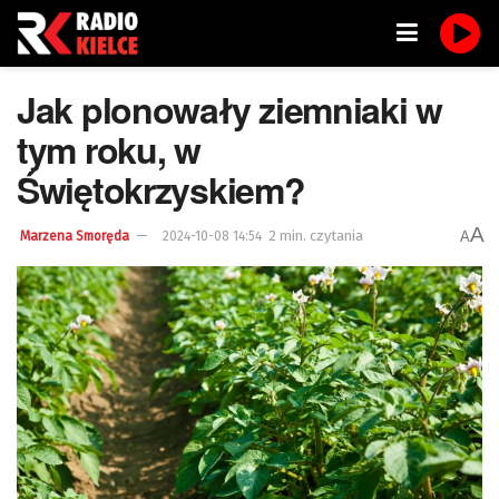
Jak plonowały ziemniaki w
tym roku, w
Świętokrzyskiem?
A
2 min. czytania
A
Marzena Smoręda
2024-10-08 14:54