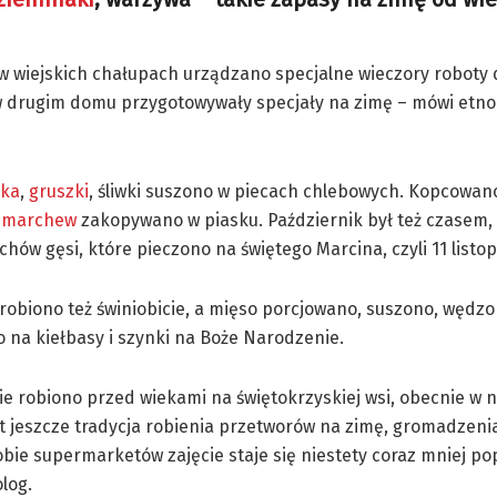
 że w wiejskich chałupach urządzano specjalne wieczory roboty
w drugim domu przygotowywały specjały na zimę – mówi etnolo
łka
,
gruszki
, śliwki suszono w piecach chlebowych. Kopcowa
,
marchew
zakopywano w piasku. Październik był też czasem,
 chów gęsi, które pieczono na świętego Marcina, czyli 11 listo
 robiono też świniobicie, a mięso porcjowano, suszono, wędzo
 na kiełbasy i szynki na Boże Narodzenie.
ie robiono przed wiekami na świętokrzyskiej wsi, obecnie w 
t jeszcze tradycja robienia przetworów na zimę, gromadzeni
bie supermarketów zajęcie staje się niestety coraz mniej po
log.