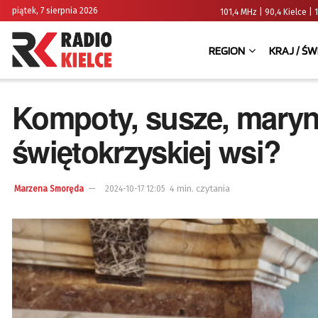
piątek, 7 sierpnia 2026
101,4 MHz | 90,4 Kielce
REGION
KRAJ / ŚW
Kompoty, susze, marynat
świętokrzyskiej wsi?
4 min. czytania
Marzena Smoręda
2024-10-17 12:05