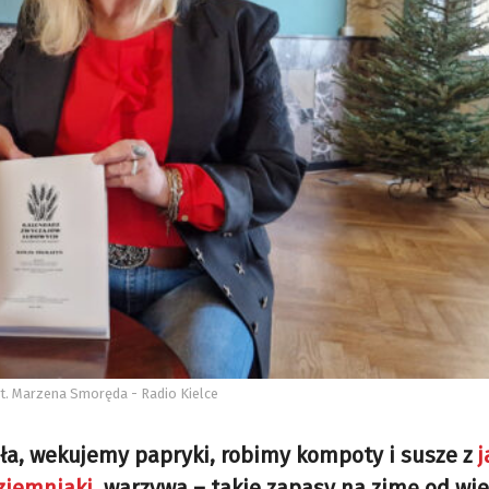
 Fot. Marzena Smoręda - Radio Kielce
a, wekujemy papryki, robimy kompoty i susze z
j
ziemniaki
, warzywa – takie zapasy na zimę od wi