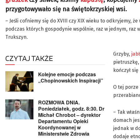
przygotowywało się na świętokrzyskiej wsi.
– Jeśli cofniemy się do XVIII czy XIX wieku to odkryjemy,
podczas których gospodynie wspólnie, raz w jednym, raz 
Trukszyn.
Grzyby,
jab
CZYTAJ TAKŻE
pietruszkę
kończył się
Kolejne emocje podczas
„Chopinowskich Inspiracji”
O tej porze
przerabiano
ROZMOWA DNIA.
Poniedziałek, godz. 8:30. Dr
– Tak właśn
Michał Chrobot – dyrektor
domach jes
Departamentu Opieki
Koordynowanej w
jednak w do
Ministerstwie Zdrowia
dodaje etno