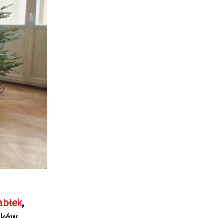
abłek
,
eków