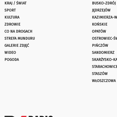
KRAJ / ŚWIAT
BUSKO-ZDRÓJ
SPORT
JĘDRZEJÓW
KULTURA
KAZIMIERZA-W
ZDROWIE
KOŃSKIE
CO NA DROGACH
OPATÓW
STREFA MUNDURU
OSTROWIEC-Ś
GALERIE ZDJĘĆ
PIŃCZÓW
WIDEO
SANDOMIERZ
POGODA
SKARŻYSKO-K
STARACHOWIC
STASZÓW
WŁOSZCZOWA