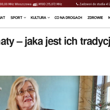
 | 100,00 MHz Włoszczowa
M10D 215,072 MHz
Zadzwoń do studia 
IAT
SPORT
KULTURA
CO NA DROGACH
ZDROWIE
y – jaka jest ich tradyc