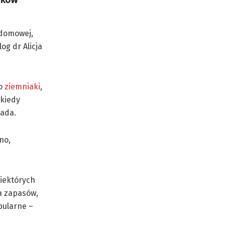
 domowej,
g dr Alicja
no
ziemniaki
,
 kiedy
pada.
no,
niektórych
a zapasów,
pularne –