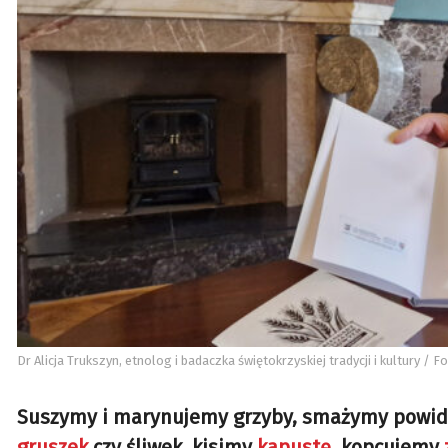
Dr Alicja Trukszyn, etnolog i badaczka świętokrzyskiej tradycji i kultury /
Suszymy i marynujemy grzyby, smażymy powidł
gruszek
czy śliwek, kisimy
kapustę
, kopcujemy