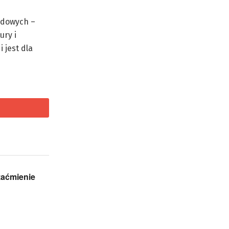
udowych –
ury i
 jest dla
zaćmienie