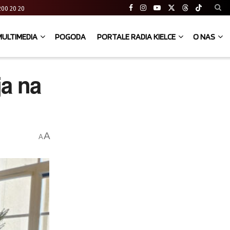
41 200 20 20
MULTIMEDIA
POGODA
PORTALE RADIA KIELCE
O NAS
ja na
A
A