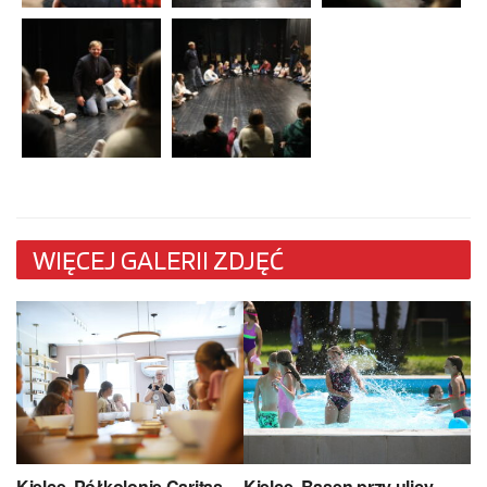
WIĘCEJ GALERII ZDJĘĆ
Kielce. Półkolonie Caritas
Kielce. Basen przy ulicy