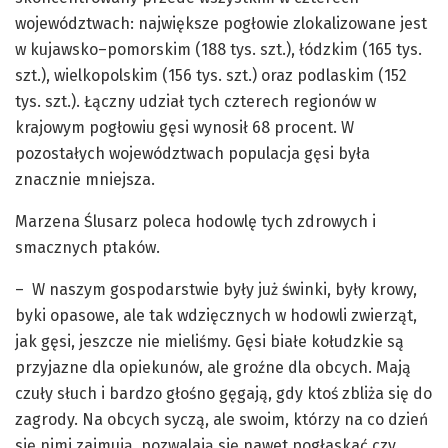
województwach: największe pogłowie zlokalizowane jest
w kujawsko–pomorskim (188 tys. szt.), łódzkim (165 tys.
szt.), wielkopolskim (156 tys. szt.) oraz podlaskim (152
tys. szt.). Łączny udział tych czterech regionów w
krajowym pogłowiu gęsi wynosił 68 procent. W
pozostałych województwach populacja gęsi była
znacznie mniejsza.
Marzena Ślusarz poleca hodowlę tych zdrowych i
smacznych ptaków.
– W naszym gospodarstwie były już świnki, były krowy,
byki opasowe, ale tak wdzięcznych w hodowli zwierząt,
jak gęsi, jeszcze nie mieliśmy. Gęsi białe kołudzkie są
przyjazne dla opiekunów, ale groźne dla obcych. Mają
czuły słuch i bardzo głośno gęgają, gdy ktoś zbliża się do
zagrody. Na obcych syczą, ale swoim, którzy na co dzień
się nimi zajmują, pozwalają się nawet pogłaskać czy