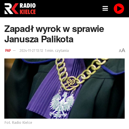
Zapadł wyrok w sprawie
Janusza Palikota
A
1 min. czytania
A
PAP
2024-11-27 13:12
Fot. Radio Kielce