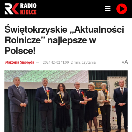
Świętokrzyskie „Aktualności
Rolnicze” najlepsze w
Polsce!
A
2 min. czytania
A
Marzena Smoręda
2024-12-02 11:00