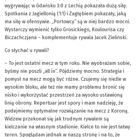
wygrywając w Gdańsku 3:0 z Lechią pokazała dużą siłę.
Spotkania z Jagiellonią (1:1) i Zagłębiem pokazały, jaką
ma siłę w ofensywie. „Portowcy” są w niej bardzo mocni.
Wystarczy wymienić tylko Grosickiego, Koulourisa czy
Biczachczjana – komplementuje rywala Jacek Zieliński.
Co słychać u rywali?
– To jest ostatni mecz w tym roku. Nie wyobrażam sobie,
byśmy nie poszli „all in”. Pójdziemy mocno. Strategia i
pomysł na mecz mogą być różne. Czujemy się nieźle w
wysokim bloku, ale też nie mamy problemu bronić się
nisko i wykorzystać przestrzeń za wysoko ustawioną
linią obrony. Repertuar jest spory i mam nadzieję, że
podejmiemy optymalne rozwiązanie na mecz z Koroną.
Widzew przekonał się jak trudnym rywalem są
kielczanie na własnym stadionie. Kielce to nie jest łatwy
teren. Spoglądam jednak w naszą stronę i na to, że