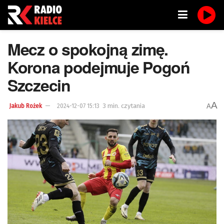
Mecz o spokojną zimę.
Korona podejmuje Pogoń
Szczecin
A
3 min. czytania
A
Jakub Rożek
2024-12-07 15:13