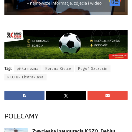
Tagi:
piłka nożna
Korona Kielce
Pogoń Szczecin
PKO BP Ekstraklasa
POLECAMY
Zwycięska inauguracja KSZO. Debiut