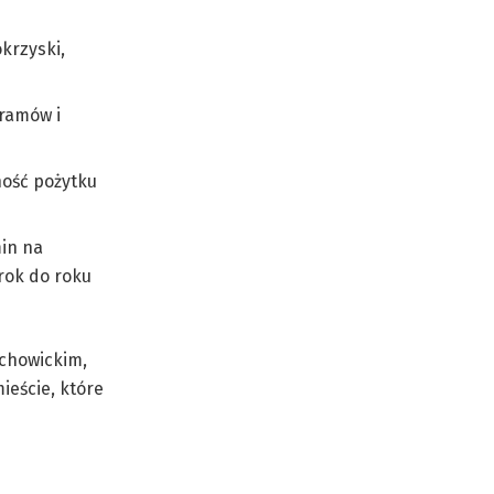
krzyski,
gramów i
ość pożytku
in na
rok do roku
achowickim,
ieście, które