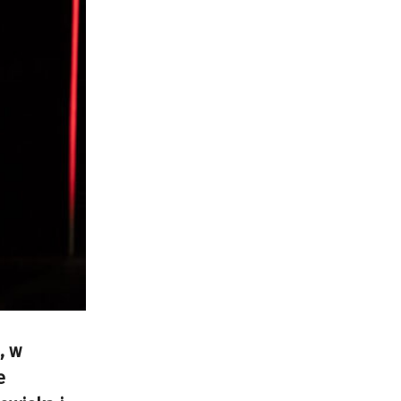
, w
e