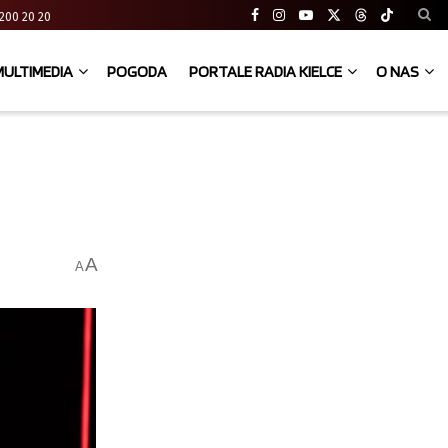
41 200 20 20
MULTIMEDIA
POGODA
PORTALE RADIA KIELCE
O NAS
A
A