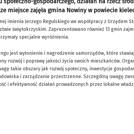
u społeczno-gospodarczego, działań na rzecz środ
sze miejsce zajęła gmina Nowiny w powiecie kiele
nej imienia Jerzego Regulskiego we współpracy z Urzędem S
dztwie świętokrzyskim. Zaprezentowano również 13 gmin zaj
trzymały specjalne wyróżnienia.
ngu jest wyłonienie i nagrodzenie samorządów, które stawia
y rozwój i poprawę jakości życia swoich mieszkańców. Orga
wagę takie obszary jak rozwój społeczny, inwestycje gospoda
odowiska i zarządzanie przestrzenne. Szczególną uwagę zwr
ść i efektywność działań prowadzonych przez lokalne władz