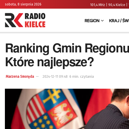
sobota, 8 sierpnia 2026
101,4 MHz | 90,4 Kielce
REGION
KRAJ / ŚW
Ranking Gmin Regionu 
Które najlepsze?
6 min. czytania
Marzena Smoręda
2024-12-11 09:48