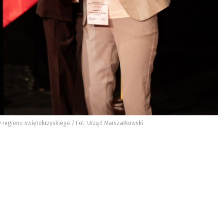
y regionu świętokrzyskiego / Fot. Urząd Marszałkowski