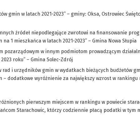
ów gmin w latach 2021-2023” – gminy: Oksa, Ostrowiec Święto
i innych źródeł niepodlegające zwrotowi na finansowanie pro
 na 1 mieszkańca w latach 2021-2023” – Gmina Nowa Słupia
jom pozarządowym w innym podmiotom prowadzącym działaln
2023 roku” – Gmina Solec-Zdrój
w rad i urzędników gmin w wydatkach bieżących budżetów gm
n – dodatkowe wyróżnienie za największy wzrost w rankingu 
yróżnionych pierwszym miejscem w rankingu w powiecie star
ańcom Starachowic, którzy codziennie płacą podatki w tym m