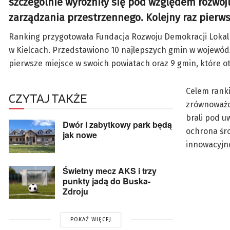
szczególnie wyróżniły się pod względem rozwoj
zarządzania przestrzennego. Kolejny raz pierw
Ranking przygotowała Fundacja Rozwoju Demokracji Lokal
w Kielcach. Przedstawiono 10 najlepszych gmin w wojewó
pierwsze miejsce w swoich powiatach oraz 9 gmin, które o
Celem ranki
CZYTAJ TAKŻE
zrównoważon
brali pod u
Dwór i zabytkowy park będą
ochrona śr
jak nowe
innowacyjno
Świetny mecz AKS i trzy
punkty jadą do Buska-
Zdroju
POKAŻ WIĘCEJ