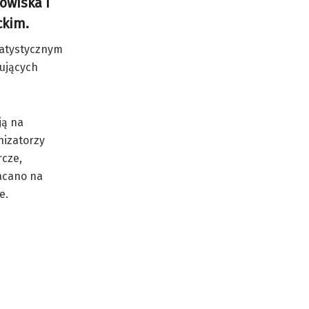
owiska i
ckim.
tatystycznym
mujących
ją na
nizatorzy
rcze,
acano na
e.