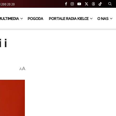
 41 200 20 20
MULTIMEDIA
POGODA
PORTALE RADIA KIELCE
O NAS
 i
A
A