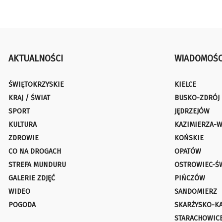
AKTUALNOŚCI
WIADOMOŚC
ŚWIĘTOKRZYSKIE
KIELCE
KRAJ / ŚWIAT
BUSKO-ZDRÓJ
SPORT
JĘDRZEJÓW
KULTURA
KAZIMIERZA-W
ZDROWIE
KOŃSKIE
CO NA DROGACH
OPATÓW
STREFA MUNDURU
OSTROWIEC-Ś
GALERIE ZDJĘĆ
PIŃCZÓW
WIDEO
SANDOMIERZ
POGODA
SKARŻYSKO-K
STARACHOWIC