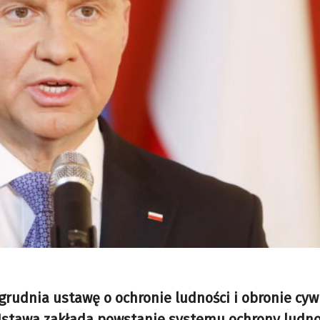
rudnia ustawę o ochronie ludności i obronie cywi
Ustawa zakłada powstanie systemu ochrony ludnoś