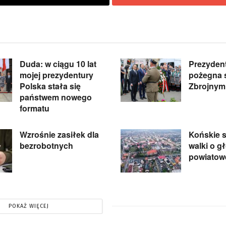
Duda: w ciągu 10 lat
Prezyden
mojej prezydentury
pożegna s
Polska stała się
Zbrojnym
państwem nowego
formatu
Wzrośnie zasiłek dla
Końskie 
bezrobotnych
walki o g
powiatow
POKAŻ WIĘCEJ