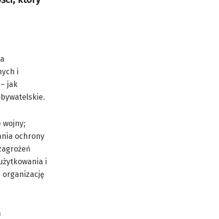
na
ych i
– jak
obywatelskie.
e wojny;
ania ochrony
 zagrożeń
użytkowania i
 organizację
h