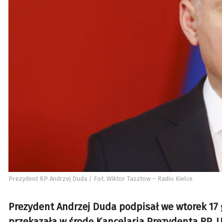
Prezydent RP Andrzej Duda / Fot. Wiktor Taszłow – Radio Kielce
Prezydent Andrzej Duda podpisał we wtorek 17 g
przekazała w środę Kancelaria Prezydenta RP. 