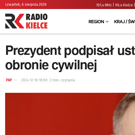
czwartek, 6 sierpnia 2026
101,4 MHz | 90,4 Kielc
REGION
KRAJ / ŚW
Prezydent podpisał ust
obronie cywilnej
2 min. czytania
PAP
2024-12-18 18:00