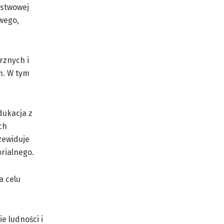
ństwowej
wego,
rznych i
m. W tym
dukacja z
ch
zewiduje
rialnego.
a celu
e ludności i