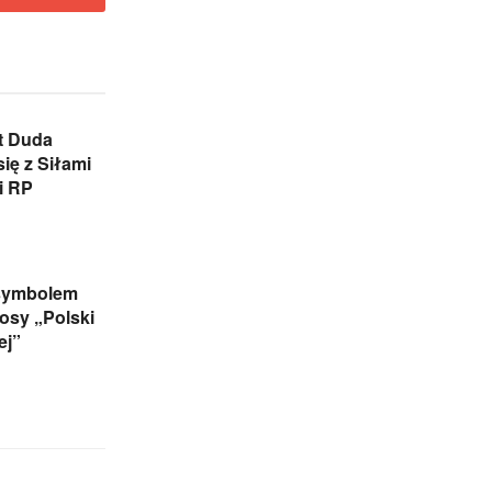
t Duda
ię z Siłami
i RP
symbolem
łosy „Polski
ej”