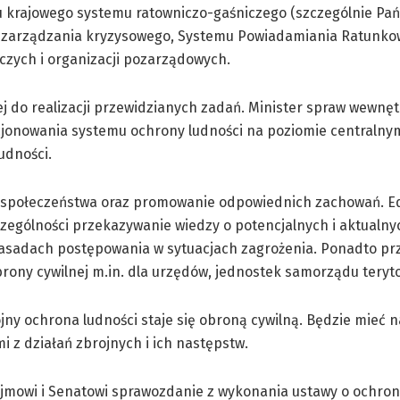
u krajowego systemu ratowniczo-gaśniczego (szczególnie Pa
tur zarządzania kryzysowego, Systemu Powiadamiania Ratunko
zych i organizacji pozarządowych.
j do realizacji przewidzianych zadań. Minister spraw wewnęt
cjonowania systemu ochrony ludności na poziomie centralny
udności.
i społeczeństwa oraz promowanie odpowiednich zachowań. E
czególności przekazywanie wiedzy o potencjalnych i aktualny
asadach postępowania w sytuacjach zagrożenia. Ponadto pr
brony cywilnej m.in. dla urzędów, jednostek samorządu teryto
y ochrona ludności staje się obroną cywilną. Będzie mieć n
 z działań zbrojnych i ich następstw.
jmowi i Senatowi sprawozdanie z wykonania ustawy o ochroni