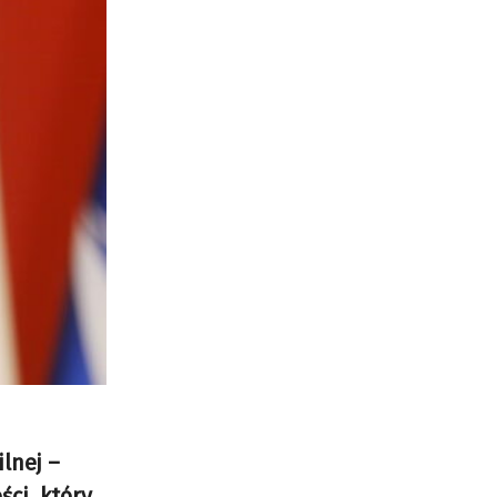
lnej –
ci, który