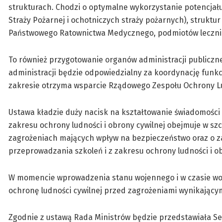
strukturach. Chodzi o optymalne wykorzystanie potencjał
Straży Pożarnej i ochotniczych straży pożarnych), struk
Państwowego Ratownictwa Medycznego, podmiotów lecznic
To również przygotowanie organów administracji publiczne
administracji będzie odpowiedzialny za koordynację funk
zakresie otrzyma wsparcie Rządowego Zespołu Ochrony L
Ustawa kładzie duży nacisk na kształtowanie świadomośc
zakresu ochrony ludności i obrony cywilnej obejmuje w sz
zagrożeniach mających wpływ na bezpieczeństwo oraz o z
przeprowadzania szkoleń i z zakresu ochrony ludności i o
W momencie wprowadzenia stanu wojennego i w czasie wojn
ochronę ludności cywilnej przed zagrożeniami wynikającymi
Zgodnie z ustawą Rada Ministrów będzie przedstawiała Se