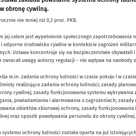
 w obronę cywilną.
cznie nie mniej niż 0,3 proc. PKB.
m jej celem jest wypełnienie społecznego zapotrzebowania 
i odporne środowisko cywilne w kontekście zagrożeń militarn
nych. Ustawa koncentruje się na bezpieczeństwie obywateli i 
e zwracali uwagę autorzy regulacji – nie wpływa na swobody 
śla m.in. zadania ochrony ludności w czasie pokoju i w czasi
dmioty realizujące zadania ochrony ludności; zasady planow
obrony cywilnej; zasady funkcjonowania systemu wykrywania
gania, powiadamiania i alarmowania o zagrożeniach; zasady 
wania obiektów zbiorowej ochrony, zasady funkcjonowania i
lnej oraz sposób powoływania personelu do obrony cywilnej.
 systemu ochrony ludności została oparta na już istniejącyc