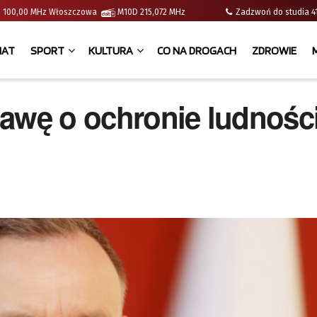
e | 100,00 MHz Włoszczowa
M10D 215,072 MHz
Zadzwoń do studia
IAT
SPORT
KULTURA
CO NA DROGACH
ZDROWIE
awę o ochronie ludności