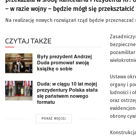
– w razie wojny – będzie mógł się przekształcić
Na realizację nowych rozwiązań rząd będzie przeznaczać ro
Zasadniczy
CZYTAJ TAKŻE
bezpieczne 
pozamilitar
Były prezydent Andrzej
wielokrotni
Duda promował swoją
książkę o sobie
Ustawa okre
Duda: w ciągu 10 lat mojej
organy i po
prezydentury Polska stała
ludności i 
się państwem nowego
oraz ostrze
formatu
ewidencjono
obrony cywi
POKAŻ WIĘCEJ
Konstrukcja