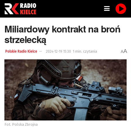
Miliardowy kontrakt na broń
strzelecką
A
1 min. czytania
A
Polskie Radio Kielce
2024-12-19 15:30
Fot. Polska Zbrojna