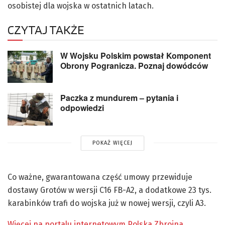
osobistej dla wojska w ostatnich latach.
CZYTAJ TAKŻE
W Wojsku Polskim powstał Komponent
Obrony Pogranicza. Poznaj dowódców
Paczka z mundurem – pytania i
odpowiedzi
POKAŻ WIĘCEJ
Co ważne, gwarantowana część umowy przewiduje
dostawy Grotów w wersji C16 FB-A2, a dodatkowe 23 tys.
karabinków trafi do wojska już w nowej wersji, czyli A3.
Więcej na portalu internetowym Polska Zbrojna.