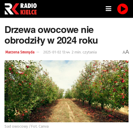
Drzewa owocowe nie
obrodziły w 2024 roku
A
2 min. czytania
A
Marzena Smoręda
2025-01-02 13:44
Sad owocowy /Fot. Canva