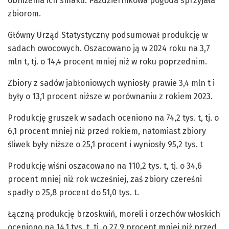
obniżenia ich smaku. Październikowa pogoda sprzyjała
zbiorom.
Główny Urząd Statystyczny podsumował produkcję w
sadach owocowych. Oszacowano ją w 2024 roku na 3,7
mln t, tj. o 14,4 procent mniej niż w roku poprzednim.
Zbiory z sadów jabłoniowych wyniosły prawie 3,4 mln t i
były o 13,1 procent niższe w porównaniu z rokiem 2023.
Produkcję gruszek w sadach oceniono na 74,2 tys. t, tj. o
6,1 procent mniej niż przed rokiem, natomiast zbiory
śliwek były niższe o 25,1 procent i wyniosły 95,2 tys. t
Produkcję wiśni oszacowano na 110,2 tys. t, tj. o 34,6
procent mniej niż rok wcześniej, zaś zbiory czereśni
spadły o 25,8 procent do 51,0 tys. t.
Łączną produkcję brzoskwiń, moreli i orzechów włoskich
oceniono na 14,1 tys. t, tj. o 27,9 procent mniej niż przed