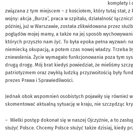
komplety i 
związana z tym miejscem – z kościołem, który tutaj stał, z
wojny: akcja „Burza”, praca w szpitalu, działalność łącznicz
później, już w Warszawie, została zlikwidowana przez sł
poglądów mojej mamy, a także na jej sposób wychowywania
których przyszło nam żyć. To była epoka pełna wyzwań: n
niemiecką okupacją, a potem czas nowej władzy. Trzeba b
zniewolenia. Życie wymagało funkcjonowania poza tym sy
drugą drogę. Mój brat kiedyś powiedział, że mieliśmy szcz
patriotyzmem oraz zwykłą ludzką przyzwoitością były fund
prezes Prawa i Sprawiedliwości.
Jednak obok wspomnień osobistych pojawiły się również wąt
skomentować aktualną sytuację w kraju, nie szczędząc kr
– Wielki postęp dokonał się w naszej Ojczyźnie, a to zasługa
służyć Polsce. Chcemy Polsce służyć także dzisiaj, kiedy 