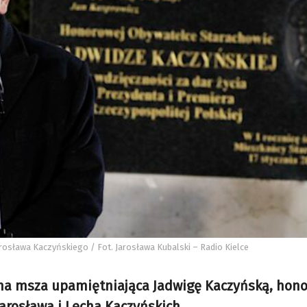
arosława Kaczyńskiego / Fot. Jarosława Kubalski – Radio Kielce
czna msza upamiętniająca Jadwigę Kaczyńską, hon
arosława i Lecha Kaczyńskich.