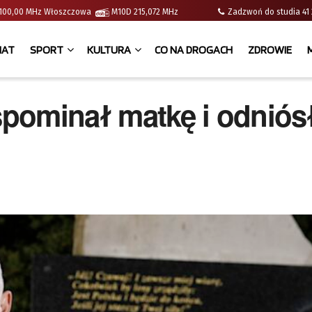
 | 100,00 MHz Włoszczowa
M10D 215,072 MHz
Zadzwoń do studia 
IAT
SPORT
KULTURA
CO NA DROGACH
ZDROWIE
pominał matkę i odniósł