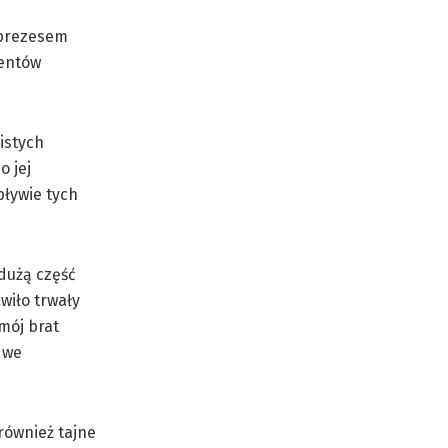
z prezesem
mentów
istych
 jej
pływie tych
dużą część
wiło trwały
 mój brat
 we
również tajne