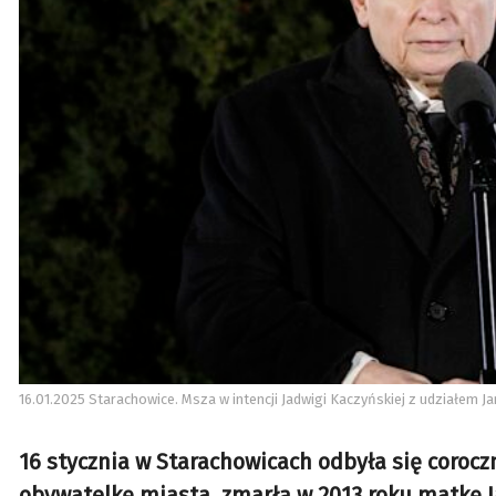
16.01.2025 Starachowice. Msza w intencji Jadwigi Kaczyńskiej z udziałem J
16 stycznia w Starachowicach odbyła się coro
obywatelkę miasta, zmarłą w 2013 roku matkę J