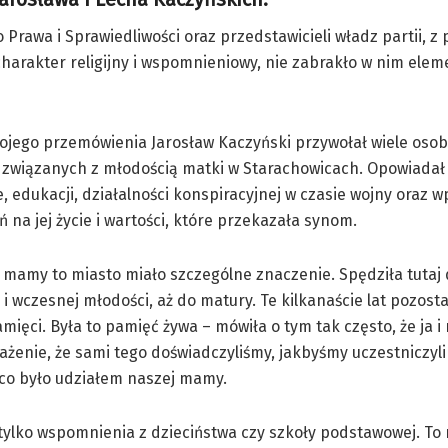
 Prawa i Sprawiedliwości oraz przedstawicieli władz partii, 
harakter religijny i wspomnieniowy, nie zabrakło w nim ele
jego przemówienia Jarosław Kaczyński przywołał wiele osob
związanych z młodością matki w Starachowicach. Opowiadał o
e, edukacji, działalności konspiracyjnej w czasie wojny oraz w
 na jej życie i wartości, które przekazała synom.
 mamy to miasto miało szczególne znaczenie. Spędziła tutaj 
 i wczesnej młodości, aż do matury. Te kilkanaście lat pozosta
amięci. Była to pamięć żywa – mówiła o tym tak często, że ja i
ażenie, że sami tego doświadczyliśmy, jakbyśmy uczestniczyli
 co było udziałem naszej mamy.
 tylko wspomnienia z dzieciństwa czy szkoły podstawowej. To 