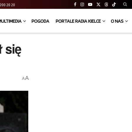
41 200 20 20
MULTIMEDIA
POGODA
PORTALE RADIA KIELCE
O NAS
 się
A
A