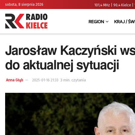
sobota, 8 sierpnia 2026
101,4 MHz | 90,4 Kielce
REGION
KRAJ / ŚW
Jarosław Kaczyński ws
do aktualnej sytuacji
3 min. czytania
Anna Głąb
2025-01-16 21:33