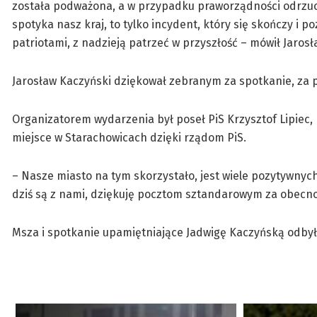
została podważona, a w przypadku praworządności odrzucon
spotyka nasz kraj, to tylko incydent, który się skończy 
patriotami, z nadzieją patrzeć w przyszłość – mówił Jarosł
Jarosław Kaczyński dziękował zebranym za spotkanie, za p
Organizatorem wydarzenia był poseł PiS Krzysztof Lipiec,
miejsce w Starachowicach dzięki rządom PiS.
– Nasze miasto na tym skorzystało, jest wiele pozytywnyc
dziś są z nami, dziękuję pocztom sztandarowym za obecno
Msza i spotkanie upamiętniające Jadwigę Kaczyńską odbył