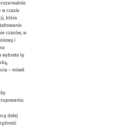
erozerwalnie
e w czasie
ji, która
tałtowanie
ie czasów, w
śniową i
rma
 wybrała tę
ską,
ycia – mówił
 by
grupowania:
hcą dalej
rządność