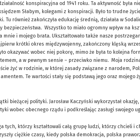
działalność konspiracyjna od 1941 roku. Ta aktywność była ni
 księdzem Słabym, kolegami z konspiracji. Było to trudne życi
ki. Tu również zakończyła edukację średnią, działała w Sodalic
użby bezpieczeństwa. Wszystko to miało ogromny wpływ na ksz
 mnie i mojego brata. Ukształtowało także nasze postrzegan
ajpierw krótki okres międzywojenny, zakończony klęską wrze
yło okazywać wobec niej pokorę, mimo że była to kolejna fo
stemem, a w pewnym sensie – przeciwko niemu. Moja rodzina
ęście żyć w rodzinie, w której zasady związane z narodem, Pol
amentem. Te wartości stały się podstawą jego oraz mojego ż
ki bieżącej polityki. Jarosław Kaczyński wykorzystał okazję,
ytyki wobec obecnego rządu i podkreślając zasługi swojego u
 tych, którzy kształtowali całą grupę ludzi, którzy chcieli i c
przyszły ciężkie czasy, kiedy polska demokracja, polska prawo