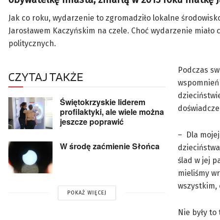
Jak co roku, wydarzenie to zgromadziło lokalne środowisko
Jarosławem Kaczyńskim na czele. Choć wydarzenie miało c
politycznych.
Podczas swo
CZYTAJ TAKŻE
wspomnień 
dzieciństwi
Świętokrzyskie liderem
doświadczeń
profilaktyki, ale wiele można
jeszcze poprawić
– Dla mojej
W środę zaćmienie Słońca
dzieciństwa
ślad w jej p
mieliśmy wr
wszystkim,
POKAŻ WIĘCEJ
Nie były to