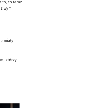
to, co teraz
dziwymi
ie miały
im, którzy