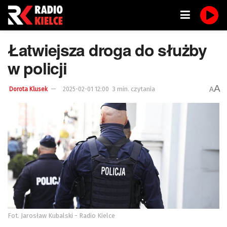
Łatwiejsza droga do służby
w policji
A
3 min. czytania
A
Dorota Klusek
2025-02-01 12:00
Fot. Jarosław Kubalski - Radio Kielce