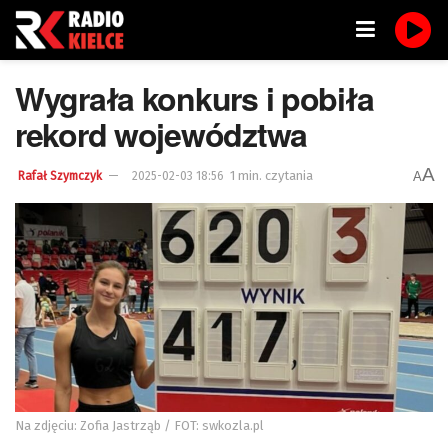
Wygrała konkurs i pobiła
rekord województwa
A
1 min. czytania
A
Rafał Szymczyk
2025-02-03 18:56
Na zdjęciu: Zofia Jastrząb / FOT: swkozla.pl