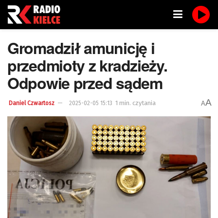
Gromadził amunicję i
przedmioty z kradzieży.
Odpowie przed sądem
A
1 min. czytania
A
Daniel Czwartosz
2025-02-05 15:13