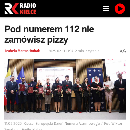
Pod numerem 112 nie
zamówisz pizzy
A
2 min. czytania
A
Izabela Mortas-Rubak
2025-02-11 13:37
11.02.2025. Kielce. Europejski Dzień Numeru Alarmowego / Fot. Wiktor
Taszłow - Radio Kielce