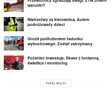
Przewoźnicy zgłaszają uwagi. ZTM zmieni
warunki?
Nietrzeźwy za kierownicą. Autem
podróżowały dzieci
Groził podłożeniem ładunku
wybuchowego. Został zatrzymany
Połaniec inwestuje. Skwer z fontanną,
świetlica i monitoring
POKAŻ WIĘCEJ