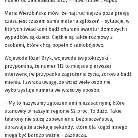
numer od zamawiania pizzy – mówi Hubert Papaj.
Maria Wierzbińska mówi, że najtrudniejsza poza presją
czasu jest czasem sama materia zgłoszeń – sytuacje, w
których świadkami bądź ofiarami awantur domowych i
wypadków są dzieci. Ciężkie są także rozmowy z
osobami, które chcą popełnić samobójstwo.
Wojewoda Józef Bryk, wojewoda świętokrzyski
przypomina, że numer 112 to miejsce pierwszej
interwencji w przypadku zagrożenia życia, zdrowia bądź
mienia. I zwraca uwagę, że wciąż wiele osób nie
wykorzystuje numeru we właściwy sposób.
– My to nazywamy zgłoszeniami niezasadnymi, które
stanowiły w naszym regionie 52 proc. To dużo. Takie
telefony nie służą zapewnieniu bezpieczeństwa,
sprawiają że uciekają sekundy, które dla kogoś innego
mogą być bardzo ważne – zaznacza.