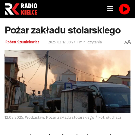
Pożar zakładu stolarskiego
A
1 min. czytania
A
Robert Szumielewicz
2025-02-12 08:27
12.02.2025. Wodzisław. Pożar zakładu stolarskiego / Fot. słuchacz