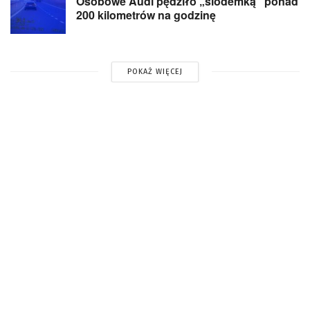
Osobowe Audi pędziło „siódemką” ponad
200 kilometrów na godzinę
POKAŻ WIĘCEJ