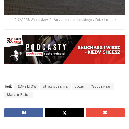
12.02.2025. Wodzisław. Pożar zakładu stolarskiego / Fot. słuchacz
Tagi:
JĘDRZEJÓW
straż pożarna
pożar
Wodzisław
Marcin Bajur