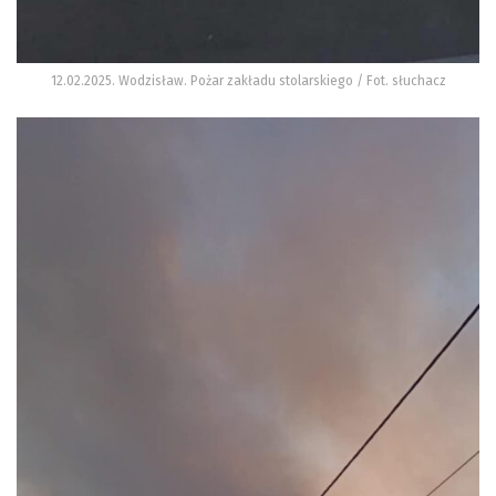
12.02.2025. Wodzisław. Pożar zakładu stolarskiego / Fot. słuchacz