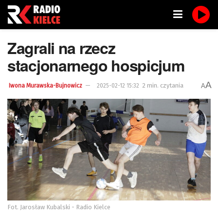
Zagrali na rzecz
stacjonarnego hospicjum
A
2 min. czytania
A
Iwona Murawska-Bujnowicz
2025-02-12 15:32
Fot. Jarosław Kubalski - Radio Kielce