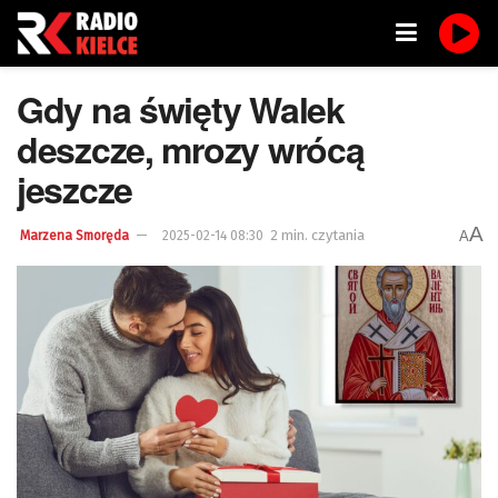
Gdy na święty Walek
deszcze, mrozy wrócą
jeszcze
A
2 min. czytania
A
Marzena Smoręda
2025-02-14 08:30