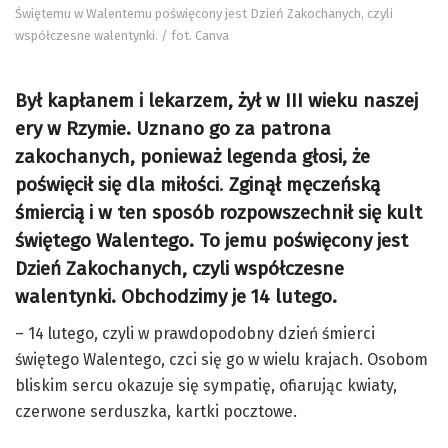
Świętemu w Walentemu poświęcony jest Dzień Zakochanych, czyli
współczesne walentynki. / fot. Canva
Był kapłanem i lekarzem, żył w III wieku naszej
ery w Rzymie.
Uznano go
za patrona
zakochanych, ponieważ legenda głosi, że
poświęcił się dla miłości
.
Zginął męczeńską
śmiercią i w ten sposób rozpowszechnił się kult
świętego Walentego. To jemu poświęcony jest
Dzień Zakochanych, czyli współczesne
walentynki. Obchodzimy je 14 lutego.
– 14 lutego, czyli w prawdopodobny dzień śmierci
świętego Walentego, czci się go w wielu krajach. Osobom
bliskim sercu okazuje się sympatię, ofiarując kwiaty,
czerwone serduszka, kartki pocztowe.