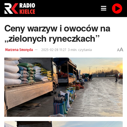
Ceny warzyw i owoców na
„zielonych ryneczkach”
A
3 min. czytania
A
Marzena Smoręda
2025-02-28 11:27