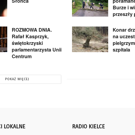
Słońca
połamane
Burze i w
przeszły 
ROZMOWA DNIA.
Konar dr
Rafał Kasprzyk,
na uczest
świętokrzyski
pielgrzymk
parlamentarzysta Unii
szpitala
Centrum
POKAŻ WIĘCEJ
I LOKALNE
RADIO KIELCE