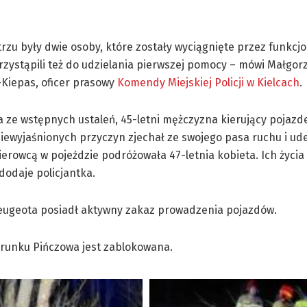
rzu były dwie osoby, które zostały wyciągnięte przez funkcjo
przystąpili też do udzielania pierwszej pomocy – mówi Małgor
Kiepas, oficer prasowy
Komendy Miejskiej Policji w Kielcach
.
a ze wstępnych ustaleń, 45-letni mężczyzna kierujący pojaz
iewyjaśnionych przyczyn zjechał ze swojego pasa ruchu i ud
ierowcą w pojeździe podróżowała 47-letnia kobieta. Ich życia 
dodaje policjantka.
eugeota posiadł aktywny zakaz prowadzenia pojazdów.
erunku Pińczowa jest zablokowana.