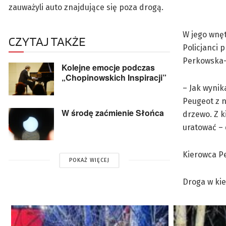
zauważyli auto znajdujące się poza drogą.
W jego wnęt
CZYTAJ TAKŻE
Policjanci 
Perkowska-
Kolejne emocje podczas
„Chopinowskich Inspiracji”
– Jak wynik
Peugeot z n
W środę zaćmienie Słońca
drzewo. Z k
uratować – 
Kierowca P
POKAŻ WIĘCEJ
Droga w ki