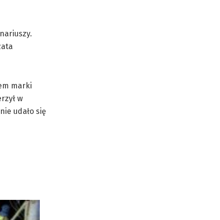
nariuszy.
zata
dem marki
erzył w
nie udało się