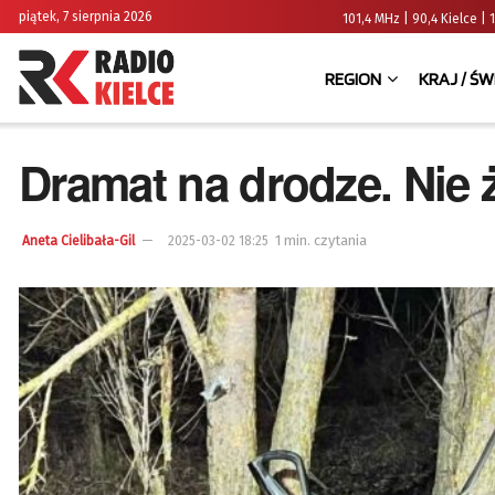
piątek, 7 sierpnia 2026
101,4 MHz | 90,4 Kielce
REGION
KRAJ / ŚW
Dramat na drodze. Nie 
1 min. czytania
Aneta Cielibała-Gil
2025-03-02 18:25