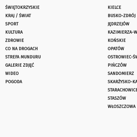
ŚWIĘTOKRZYSKIE
KIELCE
KRAJ / ŚWIAT
BUSKO-ZDRÓJ
SPORT
JĘDRZEJÓW
KULTURA
KAZIMIERZA-W
ZDROWIE
KOŃSKIE
CO NA DROGACH
OPATÓW
STREFA MUNDURU
OSTROWIEC-Ś
GALERIE ZDJĘĆ
PIŃCZÓW
WIDEO
SANDOMIERZ
POGODA
SKARŻYSKO-K
STARACHOWIC
STASZÓW
WŁOSZCZOWA