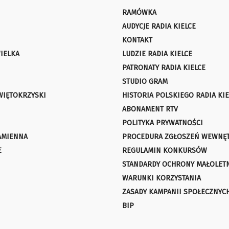
RAMÓWKA
AUDYCJE RADIA KIELCE
KONTAKT
IELKA
LUDZIE RADIA KIELCE
PATRONATY RADIA KIELCE
STUDIO GRAM
WIĘTOKRZYSKI
HISTORIA POLSKIEGO RADIA KIE
ABONAMENT RTV
POLITYKA PRYWATNOŚCI
AMIENNA
PROCEDURA ZGŁOSZEŃ WEWNĘ
E
REGULAMIN KONKURSÓW
STANDARDY OCHRONY MAŁOLET
WARUNKI KORZYSTANIA
ZASADY KAMPANII SPOŁECZNYC
BIP