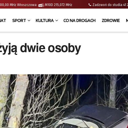
 | 100,00 MHz Włoszczowa
M10D 215,072 MHz
Zadzwoń do studia 
IAT
SPORT
KULTURA
CO NA DROGACH
ZDROWIE
żyją dwie osoby