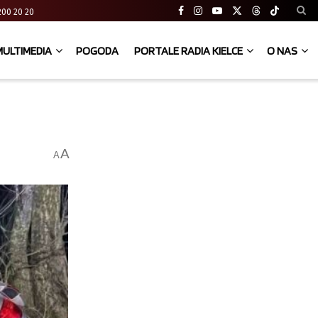
41 200 20 20
MULTIMEDIA
POGODA
PORTALE RADIA KIELCE
O NAS
A
A