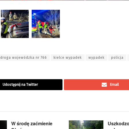
droga wojewódzka nr 766
kielce wypadek
wypadek
policja
Udostępnij na Twitter
Email
W środę zaćmienie
Uszkodzo