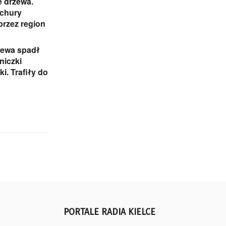
 drzewa.
ichury
przez region
zewa spadł
niczki
i. Trafiły do
PORTALE RADIA KIELCE