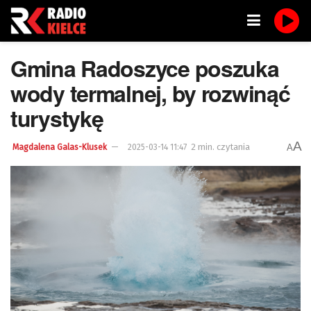
Gmina Radoszyce poszuka
wody termalnej, by rozwinąć
turystykę
A
2 min. czytania
A
Magdalena Galas-Klusek
2025-03-14 11:47