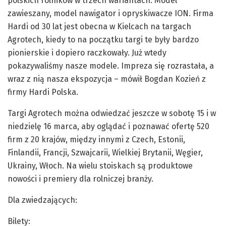
polskich rolników w trzech wariantach. Model
zawieszany, model nawigator i opryskiwacze ION. Firma
Hardi od 30 lat jest obecna w Kielcach na targach
Agrotech, kiedy to na początku targi te były bardzo
pionierskie i dopiero raczkowały. Już wtedy
pokazywaliśmy nasze modele. Impreza się rozrastała, a
wraz z nią nasza ekspozycja – mówił Bogdan Kozień z
firmy Hardi Polska.
Targi Agrotech można odwiedzać jeszcze w sobotę 15 i w
niedzielę 16 marca, aby oglądać i poznawać ofertę 520
firm z 20 krajów, między innymi z Czech, Estonii,
Finlandii, Francji, Szwajcarii, Wielkiej Brytanii, Węgier,
Ukrainy, Włoch. Na wielu stoiskach są produktowe
nowości i premiery dla rolniczej branży.
Dla zwiedzających:
Bilety: