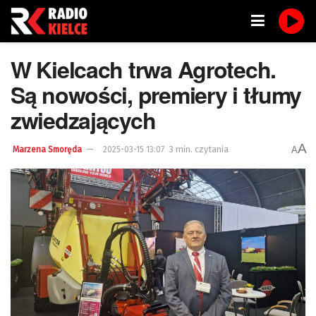
W Kielcach trwa Agrotech.
Są nowości, premiery i tłumy
zwiedzających
A
3 min. czytania
A
Marzena Smoręda
2025-03-15 13:07