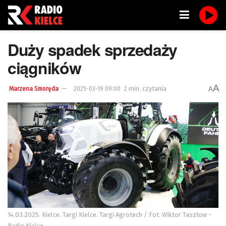
Duży spadek sprzedaży
ciągników
A
2 min. czytania
A
Marzena Smoręda
2025-03-19 09:00
14.03.2025. Kielce. Targi Kielce. Targi Agrotech / Fot. Wiktor Taszłow -
Radio Kielce