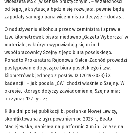
wiceszefa MSZ „w sensie praktycznym”. – W zależności
od tego, jak sytuacja będzie się rozwijała, pewnie będą
zapadały samego pana wiceministra decyzje – dodała.
O nadużywaniu alkoholu przez wiceministra i sprawie
tzw. kilometrówek pisała niedawno „Gazeta Wyborcza” w
materiale, w którym wypowiadają się m.in. b.
współpracownicy Szejny z jego biura poselskiego.
Ponadto Prokuratura Rejonowa Kielce-Zachód prowadzi
postępowanie dotyczące biura poselskiego i tzw.
kilometrówek jednego z posłów IX (2019-2023) i X
kadencji i – jak podała „GW” chodzi właśnie o Szejnę. W
okresie, którego dotyczy zawiadomienie, Szejna miał
otrzymać 122 tys. zł.
Kilka dni po tej publikacji b. posłanka Nowej Lewicy,
skonfliktowana z ugrupowaniem od 2023 r., Beata
Maciejewska, napisała na platformie X m.in., że Szejna