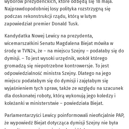
wyborów prezydenckich, które odbędą się 18 maja.
Najprawdopodobniej losy polityka rozstrzygną się
podczas rekonstrukcji rządu, którą w lutym
zapowiedział premier Donald Tusk.
Kandydatka Nowej Lewicy na prezydenta,
wicemarszałkini Senatu Magdalena Biejat mówiła w
środę w TVN24, że – na miejscu Szejny – podałaby się do
dymisji. – To jest wysoki urzędnik, wokół którego
gromadzą się niepotrzebne kontrowersje. To jest
odpowiedzialność ministra Szejny. Dlatego na jego
miejscu podałabym się do dymisji i zajęłabym się
wyjaśnieniem tych spraw, także ze względu na szacunek
dla doskonałej roboty, którą wykonują jego koledzy i
koleżanki w ministerstwie – powiedziała Biejat.
Parlamentarzyści Lewicy poinformowali nieoficjalnie PAP,
że wypowiedź Biejat dotycząca dymisji Szejny nie była