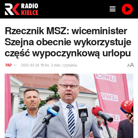
Rzecznik MSZ: wiceminister
Szejna obecnie wykorzystuje
część wypoczynkową urlopu
A
3 min. czytania
A
PAP
2025-03-26 19:04