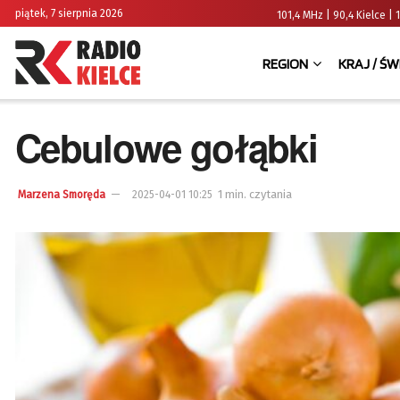
piątek, 7 sierpnia 2026
101,4 MHz | 90,4 Kielce
REGION
KRAJ / ŚW
Cebulowe gołąbki
1 min. czytania
Marzena Smoręda
2025-04-01 10:25