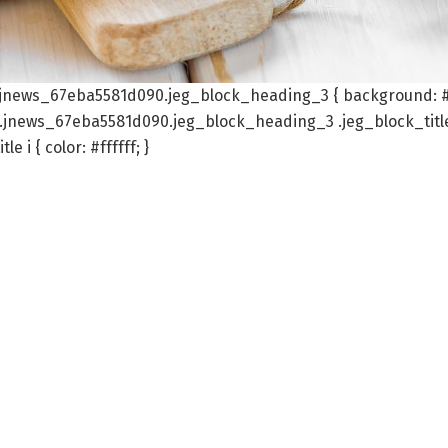
.jnews_67eba5581d090.jeg_block_heading_3 { background: 
}.jnews_67eba5581d090.jeg_block_heading_3 .jeg_block_titl
i { color: #ffffff; }