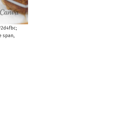
#2d4fbc;
e span,