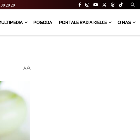
41 200 20 20
MULTIMEDIA
POGODA
PORTALE RADIA KIELCE
O NAS
A
A