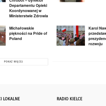
Chrobot – dyrektor
Departamentu Opieki
Koordynowanej w
Ministerstwie Zdrowia
Michałowskie
Karol Naw
piękności na Pride of
przedsta
Poland
prezydenc
rozwoju
POKAŻ WIĘCEJ
I LOKALNE
RADIO KIELCE