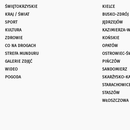
ŚWIĘTOKRZYSKIE
KIELCE
KRAJ / ŚWIAT
BUSKO-ZDRÓJ
SPORT
JĘDRZEJÓW
KULTURA
KAZIMIERZA-W
ZDROWIE
KOŃSKIE
CO NA DROGACH
OPATÓW
STREFA MUNDURU
OSTROWIEC-Ś
GALERIE ZDJĘĆ
PIŃCZÓW
WIDEO
SANDOMIERZ
POGODA
SKARŻYSKO-K
STARACHOWIC
STASZÓW
WŁOSZCZOWA