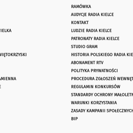
RAMÓWKA
AUDYCJE RADIA KIELCE
KONTAKT
IELKA
LUDZIE RADIA KIELCE
PATRONATY RADIA KIELCE
STUDIO GRAM
WIĘTOKRZYSKI
HISTORIA POLSKIEGO RADIA KIE
ABONAMENT RTV
POLITYKA PRYWATNOŚCI
AMIENNA
PROCEDURA ZGŁOSZEŃ WEWNĘ
E
REGULAMIN KONKURSÓW
STANDARDY OCHRONY MAŁOLET
WARUNKI KORZYSTANIA
ZASADY KAMPANII SPOŁECZNYC
BIP