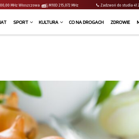
 | 100,00 MHz Włoszczowa
M10D 215,072 MHz
Zadzwoń do studia 
IAT
SPORT
KULTURA
CO NA DROGACH
ZDROWIE