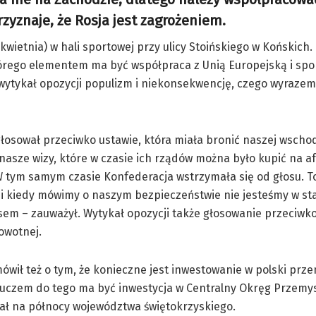
zyznaje, że Rosja jest zagrożeniem.
wietnia) w hali sportowej przy ulicy Stoińskiego w Końskich
tórego elementem ma być współpraca z Unią Europejską i sp
wytykał opozycji populizm i niekonsekwencję, czego wyrazem
głosował przeciwko ustawie, która miała bronić naszej wschod
nasze wizy, które w czasie ich rządów można było kupić na a
 tym samym czasie Konfederacja wstrzymała się od głosu. T
ji kiedy mówimy o naszym bezpieczeństwie nie jesteśmy w st
em – zauważył. Wytykał opozycji także głosowanie przeciwk
owotnej.
wił też o tym, że konieczne jest inwestowanie w polski prze
uczem do tego ma być inwestycja w Centralny Okręg Przemys
ał na północy województwa świętokrzyskiego.