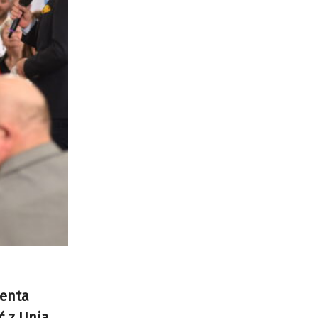
denta
ć z Unią