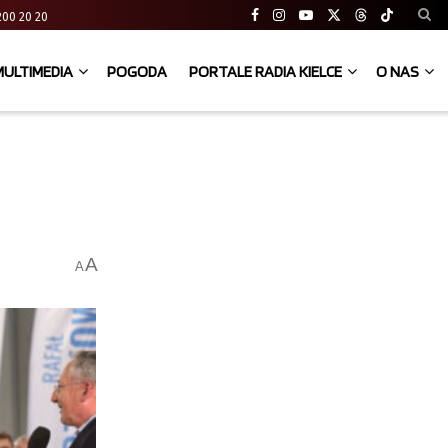
41 200 20 20
MULTIMEDIA
POGODA
PORTALE RADIA KIELCE
O NAS
A
A