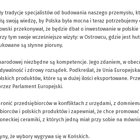
ły tradycje specjalistów od budowania naszego przemysłu, k
łą swoją wiedzę, by Polska była mocna i teraz potrzebujemy
wski przekonywał, że będzie dbał o inwestowanie w polskie f
zy tym swoje wcześniejsze wizyty: w Ostrowcu, gdzie jest hu
ukowane są słynne pioruny.
ynarodowej niezbędne są kompetencje. Jego zdaniem, w obecn
dywalność i zdrowy rozsądek. Podkreślał, że Unia Europejska
skich produktów, które są w dużej ilości eksportowane. Prz
rzez Parlament Europejski.
hronić przedsiębiorców w konfliktach z urzędami, z domnie
ębiorców i polskich produktów i zapewniał, że chce promować
koneckiej ceramiki, z których jedną miał przy sobie na mównic
yny, że wybory wygrywa się w Końskich.