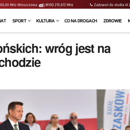
 | 100,00 MHz Włoszczowa
M10D 215,072 MHz
Zadzwoń do studia 
IAT
SPORT
KULTURA
CO NA DROGACH
ZDROWIE
ńskich: wróg jest na
achodzie