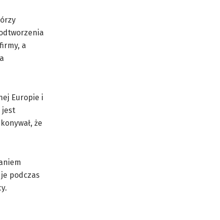
tórzy
 odtworzenia
irmy, a
ta
ej Europie i
 jest
ekonywał, że
maniem
 je podczas
y.