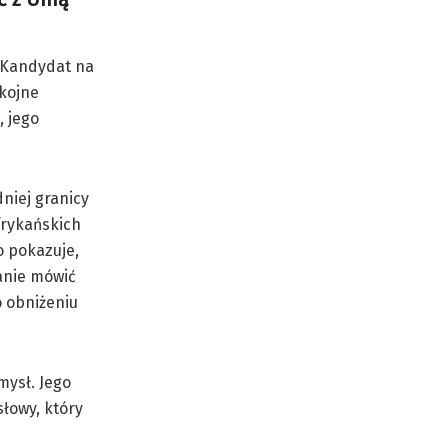
. Kandydat na
okojne
, jego
niej granicy
frykańskich
o pokazuje,
anie mówić
o obniżeniu
mysł. Jego
łowy, który