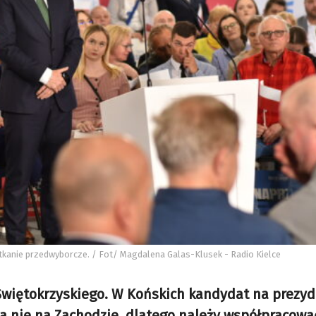
tkanie przedwyborcze. / Fot/ Magdalena Galas-Klusek - Radio Kielce
 Świętokrzyskiego. W Końskich kandydat na prezy
 a nie na Zachodzie, dlatego należy współpracowa