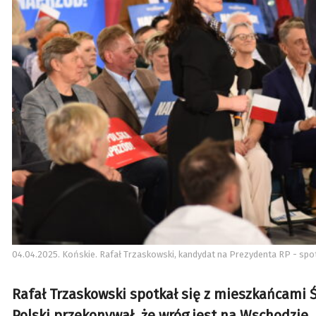
04.04.2025. Końskie. Rafał Trzaskowski, kandydat na Prezydenta RP - spo
Rafał Trzaskowski spotkał się z mieszkańcami
Polski przekonywał, że wróg jest na Wschodzie,