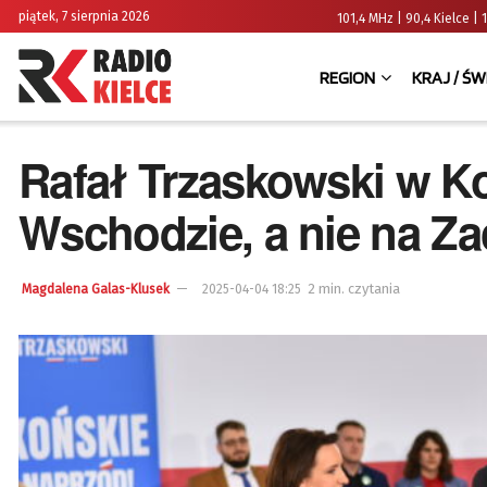
piątek, 7 sierpnia 2026
101,4 MHz | 90,4 Kielce
REGION
KRAJ / ŚW
Rafał Trzaskowski w Ko
Wschodzie, a nie na Z
2 min. czytania
Magdalena Galas-Klusek
2025-04-04 18:25