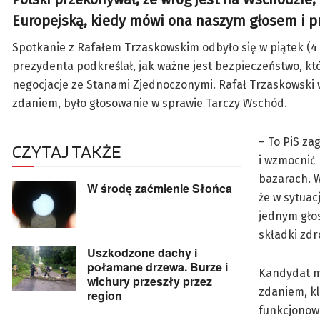
Europejską, kiedy mówi ona naszym głosem i pr
Spotkanie z Rafałem Trzaskowskim odbyło się w piątek (4 k
prezydenta podkreślał, jak ważne jest bezpieczeństwo, k
negocjacje ze Stanami Zjednoczonymi. Rafał Trzaskowski 
zdaniem, było głosowanie w sprawie Tarczy Wschód.
– To PiS za
CZYTAJ TAKŻE
i wzmocnić 
bazarach. W
W środę zaćmienie Słońca
że w sytuac
jednym głos
składki zdr
Uszkodzone dachy i
połamane drzewa. Burze i
Kandydat mó
wichury przeszły przez
zdaniem, kl
region
funkcjonow