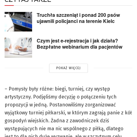
Truchła szczeniąt i ponad 200 psów
ujawnili policjanci na terenie Kielc
Czym jest e-rejestracja i jak działa?
Bezpłatne webinarium dla pacjentów
POKAŻ WIĘCEJ
– Pomysły były różne: biegi, turniej, czy występ
artystyczny. Podjęliśmy decyzję o połączeniu tych
propozycji w jedną. Postanowiliśmy zorganizować
wyjątkowy turniej piłkarski, w którym zagrają panie z kół
gospodyń wiejskich. Żadna z zawodniczek dziś
występujących nie ma nic wspólnego z piłką, dlatego
jest to dla nich duże wyzwanie, ale w szczytnym celu