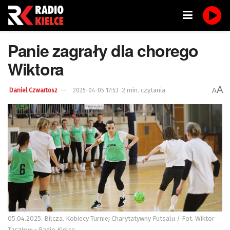
Panie zagrały dla chorego
Wiktora
A
2 min. czytania
A
Daniel Czwartosz
2025-04-05 17:53
05.04.2025. Bilcza. Kobiecy Turniej Charytatywny Futsalu / Fot. Wiktor
Taszłow - Radio Kielce