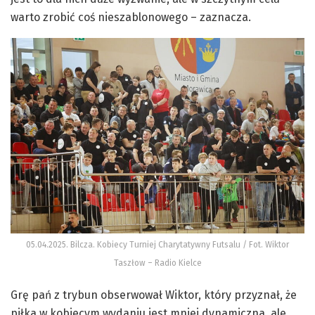
warto zrobić coś nieszablonowego – zaznacza.
05.04.2025. Bilcza. Kobiecy Turniej Charytatywny Futsalu / Fot. Wiktor
Taszłow – Radio Kielce
Grę pań z trybun obserwował Wiktor, który przyznał, że
piłka w kobiecym wydaniu jest mniej dynamiczna, ale