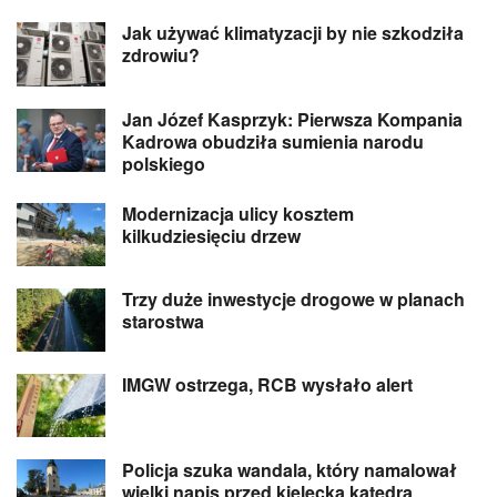
Jak używać klimatyzacji by nie szkodziła
zdrowiu?
Jan Józef Kasprzyk: Pierwsza Kompania
Kadrowa obudziła sumienia narodu
polskiego
Modernizacja ulicy kosztem
kilkudziesięciu drzew
Trzy duże inwestycje drogowe w planach
starostwa
IMGW ostrzega, RCB wysłało alert
Policja szuka wandala, który namalował
wielki napis przed kielecką katedrą