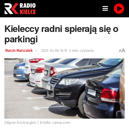
Kieleccy radni spierają się o
parkingi
A
2 min. czytania
A
Marcin Marszałek
2025-04-06 16:15
Zdjęcie ilustracyjne / źródło: canva.com