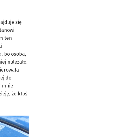
ajduje się
stanowi
m ten
i
a, bo osoba,
iej należało.
ierowała
lej do
g mnie
eję, że ktoś