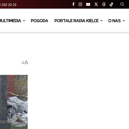
 41 200 20 20
MULTIMEDIA
POGODA
PORTALE RADIA KIELCE
O NAS
A
A