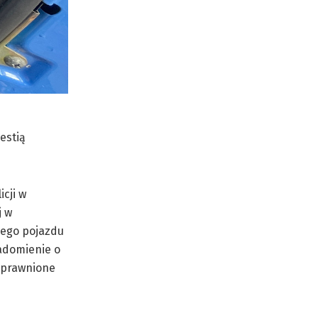
estią
cji w
j w
nego pojazdu
iadomienie o
euprawnione