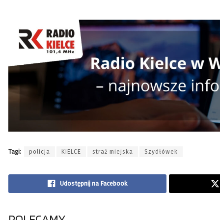
Tagi:
policja
KIELCE
straż miejska
Szydłówek
Udostępnij na Facebook
POLECAMY