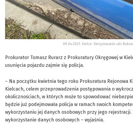
09.04.2025. Kielce. Skrzyżowanie ulic Bukow
Prokurator Tomasz Rurarz z Prokuratury Okręgowej w Kielc
usunięcia pojazdu zajmie się policja.
– Na początku kwietnia tego roku Prokuratura Rejonowa Ki
Kielcach, celem przeprowadzenia postępowania o wykrocz
okolicznościach, w których może to spowodować niebezpi
będzie już podejmowała policja w ramach swoich kompetenc
wykorzystaniu jej danych osobowych przy jego rejestracj
wykorzystanie danych osobowych – wyjaśnia.