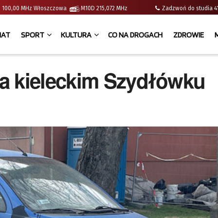
e | 100,00 MHz Włoszczowa
M10D 215,072 MHz
Zadzwoń do studia
IAT
SPORT
KULTURA
CO NA DROGACH
ZDROWIE
a kieleckim Szydłówku