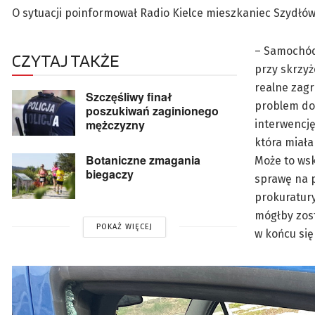
O sytuacji poinformował Radio Kielce mieszkaniec Szydłó
– Samochód 
CZYTAJ TAKŻE
przy skrzyż
realne zag
Szczęśliwy finał
problem do 
poszukiwań zaginionego
mężczyzny
interwencję
która miała
Botaniczne zmagania
Może to ws
biegaczy
sprawę na p
prokuratur
mógłby zost
POKAŻ WIĘCEJ
w końcu się