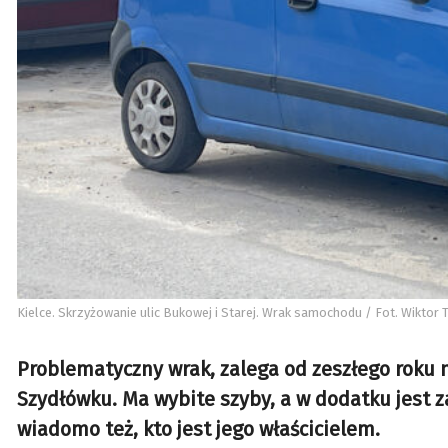
Kielce. Skrzyżowanie ulic Bukowej i Starej. Wrak samochodu / Fot. Wiktor 
Problematyczny wrak, zalega od zeszłego roku n
Szydłówku. Ma wybite szyby, a w dodatku jest
wiadomo też, kto jest jego właścicielem.