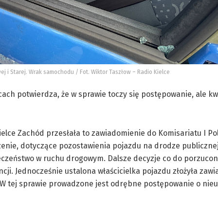
ej i Starej. Wrak samochodu / Fot. Wiktor Taszłow – Radio Kielce
ach potwierdza, że w sprawie toczy się postępowanie, ale kw
elce Zachód przesłała to zawiadomienie do Komisariatu I Poli
enie, dotyczące pozostawienia pojazdu na drodze publiczne
eczeństwo w ruchu drogowym. Dalsze decyzje co do porzuco
ji. Jednocześnie ustalona właścicielka pojazdu złożyła zaw
i. W tej sprawie prowadzone jest odrębne postępowanie o ni