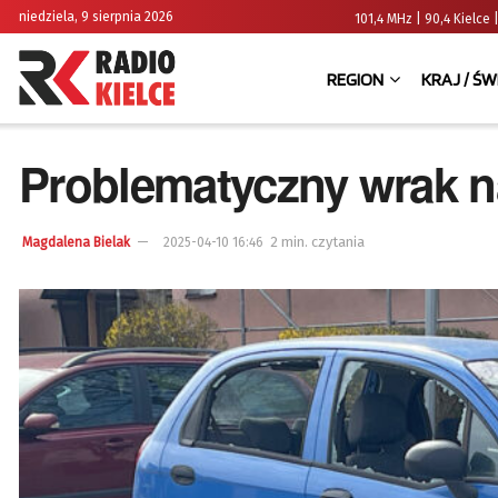
niedziela, 9 sierpnia 2026
101,4 MHz | 90,4 Kielc
REGION
KRAJ / ŚW
Problematyczny wrak n
2 min. czytania
Magdalena Bielak
2025-04-10 16:46