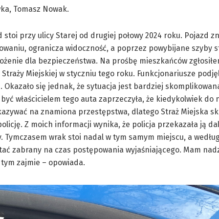
wka, Tomasz Nowak.
stoi przy ulicy Starej od drugiej połowy 2024 roku. Pojazd zn
owaniu, ogranicza widoczność, a poprzez powybijane szyby 
rożenie dla bezpieczeństwa. Na prośbę mieszkańców zgłosiłe
Straży Miejskiej w styczniu tego roku. Funkcjonariusze podjęl
. Okazało się jednak, że sytuacja jest bardziej skomplikowan
 być właścicielem tego auta zaprzeczyła, że kiedykolwiek do n
kazywać na znamiona przestępstwa, dlatego Straż Miejska sk
olicję. Z moich informacji wynika, że policja przekazała ją da
y. Tymczasem wrak stoi nadal w tym samym miejscu, a wedłu
ać zabrany na czas postępowania wyjaśniającego. Mam nadzi
 tym zajmie – opowiada.