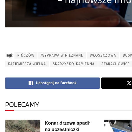
Tagi:
PIŃCZÓW
WYPRAWA W NIEZNANE
WŁOSZCZOWA
BUS
KAZIEMIERZA WIELKA
SKARŻYSKO-KAMIENNA
STARACHOWICE
Udostępnij na Facebook
POLECAMY
Konar drzewa spadł
na uczestniczki