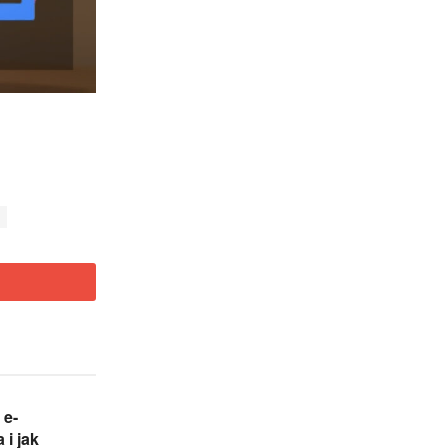
 e-
 i jak