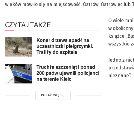
wieków mówiło się na miejscowość: Ostrów, Ostrowiec lub 
O wiele mni
CZYTAJ TAKŻE
w okoliczny
książce „Ba
Konar drzewa spadł na
wszystkie z
uczestniczki pielgrzymki.
Trafiły do szpitala
Jedno z nic
Truchła szczeniąt i ponad
przedstawia
200 psów ujawnili policjanci
nieznane”.
na terenie Kielc
POKAŻ WIĘCEJ