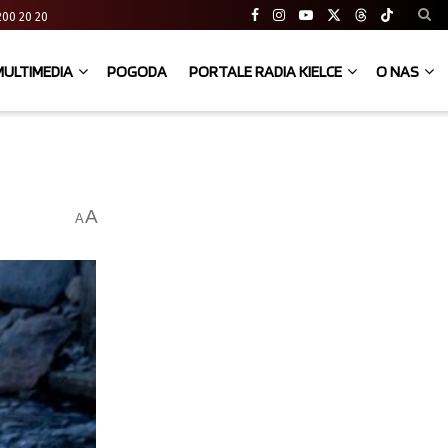
41 200 20 20
MULTIMEDIA
POGODA
PORTALE RADIA KIELCE
O NAS
A
A