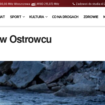
 | 100,00 MHz Włoszczowa
M10D 215,072 MHz
Zadzwoń do studia 
IAT
SPORT
KULTURA
CO NA DROGACH
ZDROWIE
 w Ostrowcu