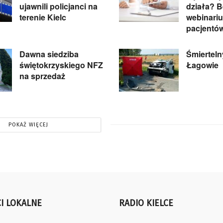
ujawnili policjanci na
działa? 
terenie Kielc
webinariu
pacjentó
Dawna siedziba
Śmiertel
świętokrzyskiego NFZ
Łagowie
na sprzedaż
POKAŻ WIĘCEJ
I LOKALNE
RADIO KIELCE