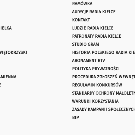
RAMÓWKA
AUDYCJE RADIA KIELCE
KONTAKT
IELKA
LUDZIE RADIA KIELCE
PATRONATY RADIA KIELCE
STUDIO GRAM
WIĘTOKRZYSKI
HISTORIA POLSKIEGO RADIA KIE
ABONAMENT RTV
POLITYKA PRYWATNOŚCI
AMIENNA
PROCEDURA ZGŁOSZEŃ WEWNĘ
E
REGULAMIN KONKURSÓW
STANDARDY OCHRONY MAŁOLET
WARUNKI KORZYSTANIA
ZASADY KAMPANII SPOŁECZNYC
BIP