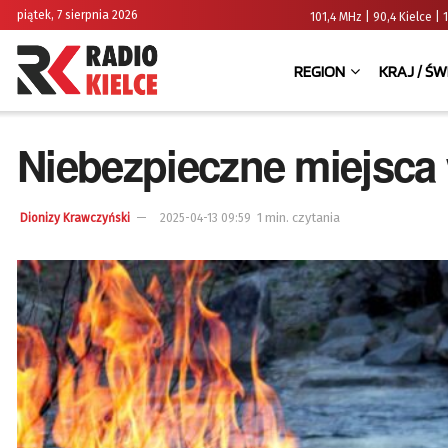
piątek, 7 sierpnia 2026
101,4 MHz | 90,4 Kielce
REGION
KRAJ / ŚW
Niebezpieczne miejsca
1 min. czytania
Dionizy Krawczyński
2025-04-13 09:59