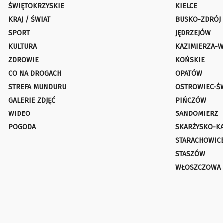
ŚWIĘTOKRZYSKIE
KIELCE
KRAJ / ŚWIAT
BUSKO-ZDRÓJ
SPORT
JĘDRZEJÓW
KULTURA
KAZIMIERZA-W
ZDROWIE
KOŃSKIE
CO NA DROGACH
OPATÓW
STREFA MUNDURU
OSTROWIEC-Ś
GALERIE ZDJĘĆ
PIŃCZÓW
WIDEO
SANDOMIERZ
POGODA
SKARŻYSKO-K
STARACHOWIC
STASZÓW
WŁOSZCZOWA