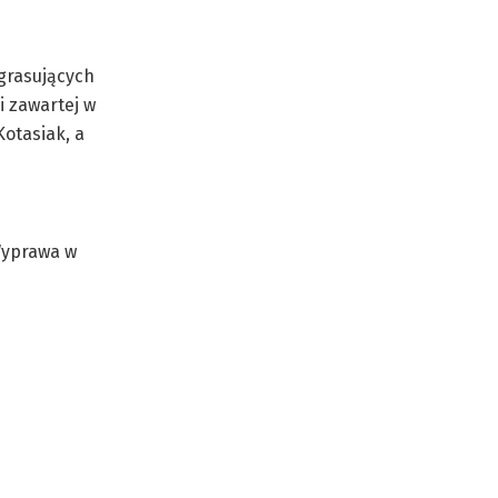
 grasujących
i zawartej w
Kotasiak, a
„Wyprawa w