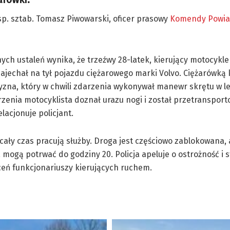
sp. sztab. Tomasz Piwowarski, oficer prasowy
Komendy Powiat
ych ustaleń wynika, że trzeźwy 28-latek, kierujący motocykl
ajechał na tył pojazdu ciężarowego marki Volvo. Ciężarówką 
yzna, który w chwili zdarzenia wykonywał manewr skrętu w l
zenia motocyklista doznał urazu nogi i został przetranspor
elacjonuje policjant.
cały czas pracują służby. Droga jest częściowo zablokowana, 
 mogą potrwać do godziny 20. Policja apeluje o ostrożność i 
ceń funkcjonariuszy kierujących ruchem.