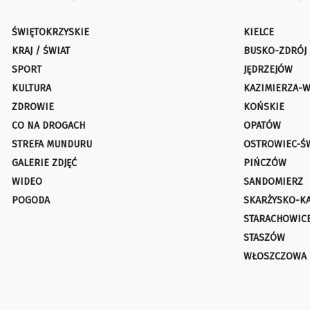
ŚWIĘTOKRZYSKIE
KIELCE
KRAJ / ŚWIAT
BUSKO-ZDRÓJ
SPORT
JĘDRZEJÓW
KULTURA
KAZIMIERZA-W
ZDROWIE
KOŃSKIE
CO NA DROGACH
OPATÓW
STREFA MUNDURU
OSTROWIEC-Ś
GALERIE ZDJĘĆ
PIŃCZÓW
WIDEO
SANDOMIERZ
POGODA
SKARŻYSKO-K
STARACHOWIC
STASZÓW
WŁOSZCZOWA