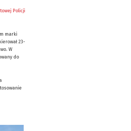
owej Policji
em marki
kierował 23-
ewo. W
towany do
a
stosowanie