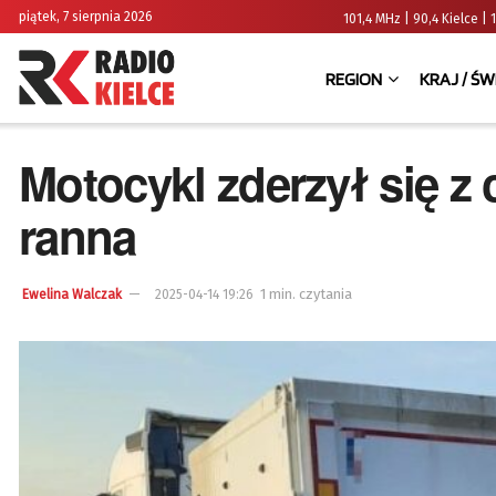
piątek, 7 sierpnia 2026
101,4 MHz | 90,4 Kielce
REGION
KRAJ / ŚW
Motocykl zderzył się z
ranna
1 min. czytania
Ewelina Walczak
2025-04-14 19:26