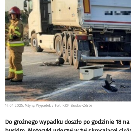
14.04.2025. Młyny. Wypadek / Fot. KKP Busko-Zdrój
Do groźnego wypadku doszło po godzinie 18 na 
buskim. Motocykl uderzył w tył skręcającej cięż