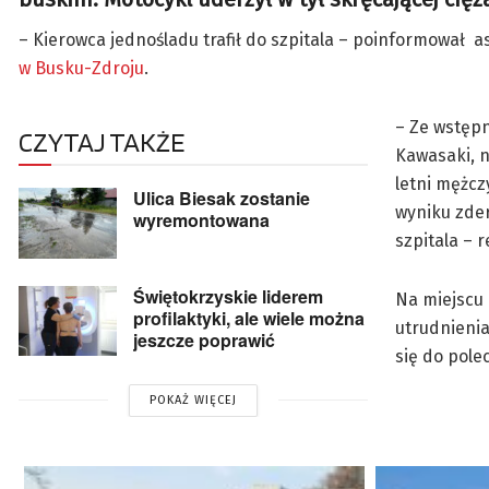
– Kierowca jednośladu trafił do szpitala – poinformował a
w Busku-Zdroju
.
– Ze wstępn
CZYTAJ TAKŻE
Kawasaki, n
letni mężcz
Ulica Biesak zostanie
wyniku zder
wyremontowana
szpitala – r
Świętokrzyskie liderem
Na miejscu 
profilaktyki, ale wiele można
utrudnienia
jeszcze poprawić
się do pole
POKAŻ WIĘCEJ