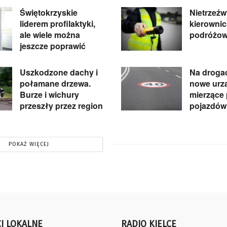
Świętokrzyskie
Nietrzeźw
liderem profilaktyki,
kierowni
ale wiele można
podróżow
jeszcze poprawić
Uszkodzone dachy i
Na droga
połamane drzewa.
nowe urz
Burze i wichury
mierzące
przeszły przez region
pojazdów
POKAŻ WIĘCEJ
I LOKALNE
RADIO KIELCE