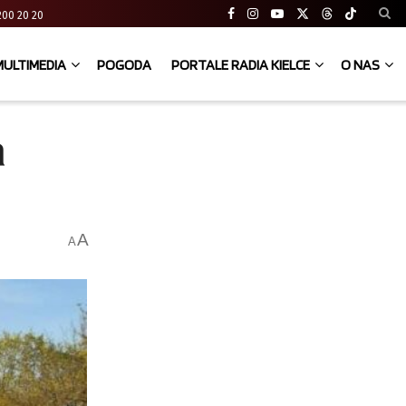
41 200 20 20
MULTIMEDIA
POGODA
PORTALE RADIA KIELCE
O NAS
a
A
A