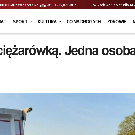
 | 100,00 MHz Włoszczowa
M10D 215,072 MHz
Zadzwoń do studia 
IAT
SPORT
KULTURA
CO NA DROGACH
ZDROWIE
 ciężarówką. Jedna osob