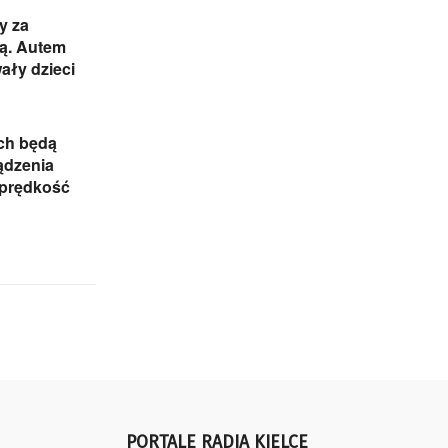
y za
cą. Autem
ały dzieci
ch będą
ądzenia
 prędkość
PORTALE RADIA KIELCE