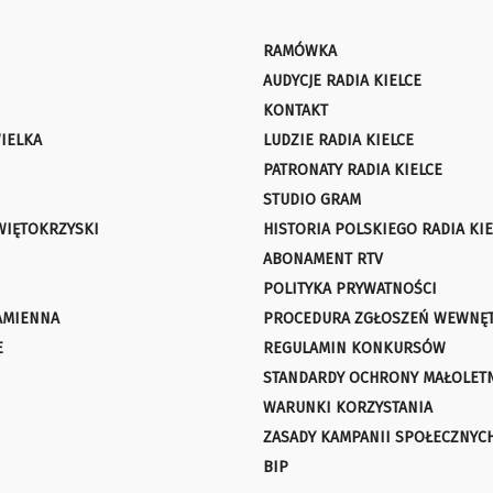
RAMÓWKA
AUDYCJE RADIA KIELCE
KONTAKT
IELKA
LUDZIE RADIA KIELCE
PATRONATY RADIA KIELCE
STUDIO GRAM
WIĘTOKRZYSKI
HISTORIA POLSKIEGO RADIA KIE
ABONAMENT RTV
POLITYKA PRYWATNOŚCI
AMIENNA
PROCEDURA ZGŁOSZEŃ WEWNĘ
E
REGULAMIN KONKURSÓW
STANDARDY OCHRONY MAŁOLET
WARUNKI KORZYSTANIA
ZASADY KAMPANII SPOŁECZNYC
BIP