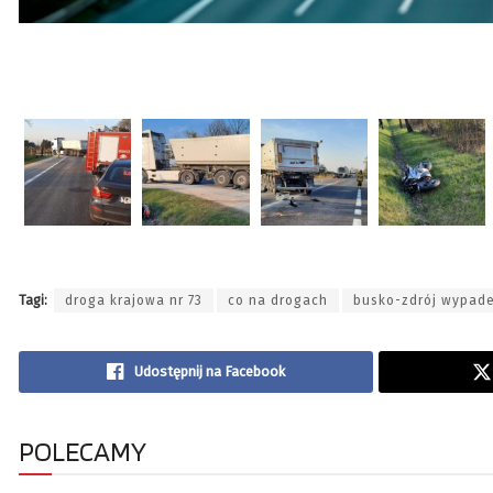
Tagi:
droga krajowa nr 73
co na drogach
busko-zdrój wypad
Udostępnij na Facebook
POLECAMY