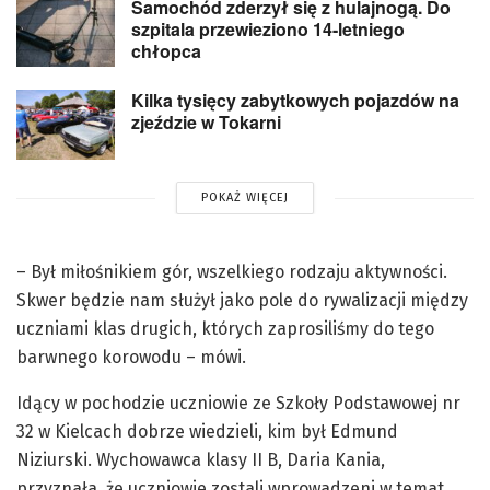
Samochód zderzył się z hulajnogą. Do
szpitala przewieziono 14-letniego
chłopca
Kilka tysięcy zabytkowych pojazdów na
zjeździe w Tokarni
POKAŻ WIĘCEJ
– Był miłośnikiem gór, wszelkiego rodzaju aktywności.
Skwer będzie nam służył jako pole do rywalizacji między
uczniami klas drugich, których zaprosiliśmy do tego
barwnego korowodu – mówi.
Idący w pochodzie uczniowie ze Szkoły Podstawowej nr
32 w Kielcach dobrze wiedzieli, kim był Edmund
Niziurski. Wychowawca klasy II B, Daria Kania,
przyznała, że uczniowie zostali wprowadzeni w temat.