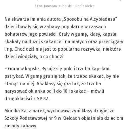
/ Fot. Jarosław Kubalski – Radio Kielce
Na skwerze imienia autora „Sposobu na Alcybiadesa”
dzieci bawiły się w zabawy popularne w czasach
bohaterów jego powieści. Grały w gumę, klasy, kapsle,
skakały na dużej skakance i na małych oraz przeciągały
linę. Choć dziś nie jest to popularna rozrywka, niektóre
dzieci wiedziały, o co chodzi.
– Gram w kapsle. Rysuje się pole i trzeba kapslami
pstrykać. W gumę gra się tak, że trzeba skakać, by nie
stanąć na niej. A w klasy się gra tak, że trzeba
narysować okienka od 1 do 10 i skakać – mówili
drugoklasiści z SP 32.
Monika Kaczmarek, wychowawczyni klasy drugiej ze
Szkoły Podstawowej nr 9 w Kielcach objaśniała dzieciom
zasady zabawy.