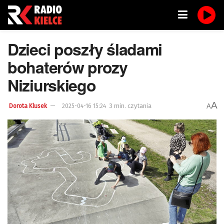
Dzieci poszły śladami
bohaterów prozy
Niziurskiego
A
3 min. czytania
A
Dorota Klusek
2025-04-16 15:24