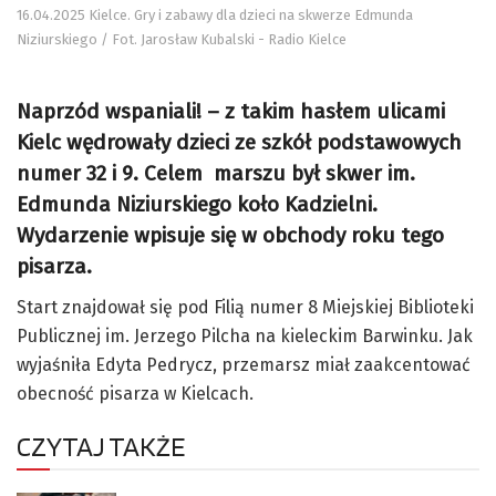
16.04.2025 Kielce. Gry i zabawy dla dzieci na skwerze Edmunda
Niziurskiego / Fot. Jarosław Kubalski - Radio Kielce
Naprzód wspaniali! – z takim hasłem ulicami
Kielc wędrowały dzieci ze szkół podstawowych
numer 32 i 9. Celem marszu był skwer im.
Edmunda Niziurskiego koło Kadzielni.
Wydarzenie wpisuje się w obchody roku tego
pisarza.
Start znajdował się pod Filią numer 8 Miejskiej Biblioteki
Publicznej im. Jerzego Pilcha na kieleckim Barwinku. Jak
wyjaśniła Edyta Pedrycz, przemarsz miał zaakcentować
obecność pisarza w Kielcach.
CZYTAJ TAKŻE