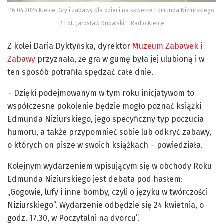
16.04.2025 Kielce. Gry i zabawy dla dzieci na skwerze Edmunda Niziurskiego
/ Fot. Jarosław Kubalski – Radio Kielce
Z kolei Daria Dyktyńska, dyrektor
Muzeum Zabawek i
Zabawy
przyznała, że gra w gumę była jej ulubioną i w
ten sposób potrafiła spędzać całe dnie.
– Dzięki podejmowanym w tym roku inicjatywom to
współczesne pokolenie będzie mogło poznać książki
Edmunda Niziurskiego, jego specyficzny typ poczucia
humoru, a także przypomnieć sobie lub odkryć zabawy,
o których on pisze w swoich książkach – powiedziała.
Kolejnym wydarzeniem wpisującym się w obchody Roku
Edmunda Niziurskiego jest debata pod hasłem:
„Gogowie, lufy i inne bomby, czyli o języku w twórczości
Niziurskiego”. Wydarzenie odbędzie się 24 kwietnia, o
godz. 17.30, w Poczytalni na dvorcu”.