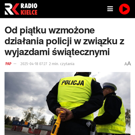
Od piątku wzmożone
działania policji w związku z
wyjazdami świątecznymi
A
2 min. czytania
A
PAP
2025-04-18 07:27