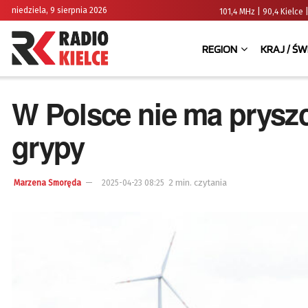
niedziela, 9 sierpnia 2026
101,4 MHz | 90,4 Kielc
REGION
KRAJ / ŚW
W Polsce nie ma pryszc
grypy
2 min. czytania
Marzena Smoręda
2025-04-23 08:25