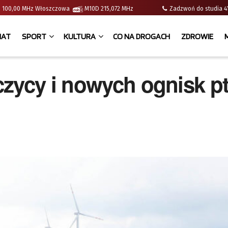
e | 100,00 MHz Włoszczowa
M10D 215,072 MHz
Zadzwoń do studia
IAT
SPORT
KULTURA
CO NA DROGACH
ZDROWIE
zycy i nowych ognisk pt