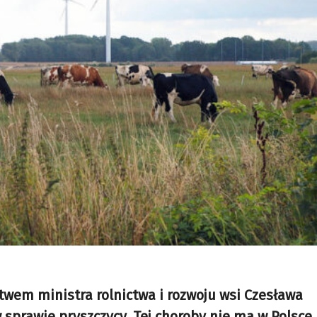
wem ministra rolnictwa i rozwoju wsi Czesława
 sprawie pryszczycy. Tej choroby nie ma w Polsce