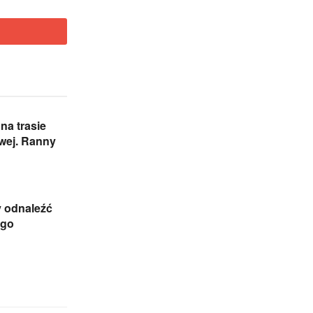
na trasie
wej. Ranny
 odnaleźć
ego