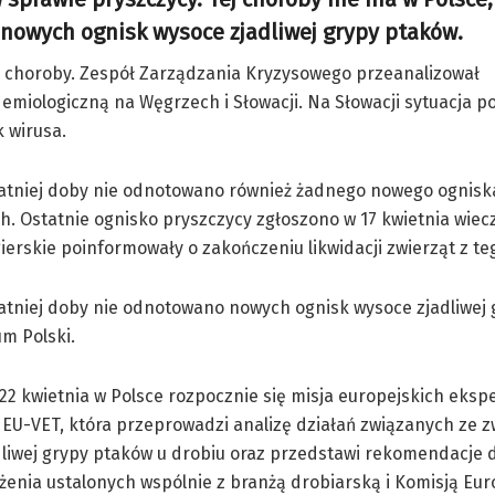
 nowych ognisk wysoce zjadliwej grypy ptaków.
ej choroby. Zespół Zarządzania Kryzysowego przeanalizował
emiologiczną na Węgrzech i Słowacji. Na Słowacji sytuacja p
 wirusa.
tatniej doby nie odnotowano również żadnego nowego ognisk
. Ostatnie ognisko pryszczycy zgłoszono w 17 kwietnia wiec
erskie poinformowały o zakończeniu likwidacji zwierząt z te
atniej doby nie odnotowano nowych ognisk wysoce zjadliwej
um Polski.
22 kwietnia w Polsce rozpocznie się misja europejskich eksp
 EU-VET, która przeprowadzi analizę działań związanych ze 
liwej grypy ptaków u drobiu oraz przedstawi rekomendacje 
enia ustalonych wspólnie z branżą drobiarską i Komisją Eur