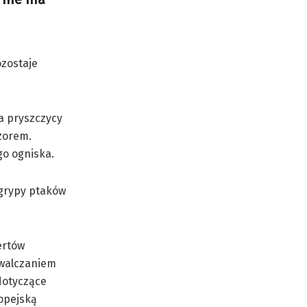
ozostaje
a pryszczycy
zorem.
go ogniska.
 grypy ptaków
ertów
zwalczaniem
dotyczące
opejską