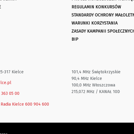
E
REGULAMIN KONKURSÓW
STANDARDY OCHRONY MAŁOLET
WARUNKI KORZYSTANIA
ZASADY KAMPANII SPOŁECZNYC
BIP
25-317 Kielce
101,4 MHz Świętokrzyskie
90,4 MHz Kielce
lce.pl
100,0 MHz Włoszczowa
215,072 MHz / KANAŁ 10D
1 363 05 00
 Radia Kielce
600 904 600