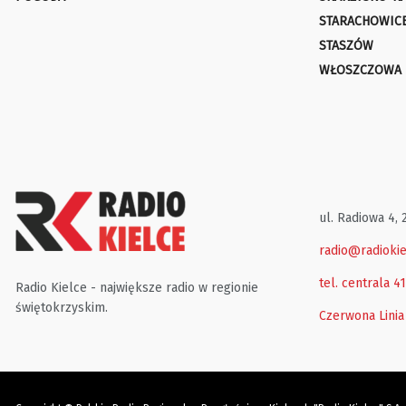
STARACHOWIC
STASZÓW
WŁOSZCZOWA
ul. Radiowa 4, 
radio@radiokie
tel. centrala 4
Radio Kielce - największe radio w regionie
świętokrzyskim.
Czerwona Linia