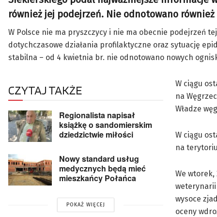
również jej podejrzeń. Nie odnotowano również
W Polsce nie ma pryszczycy i nie ma obecnie podejrzeń t
dotychczasowe działania profilaktyczne oraz sytuację epid
stabilna – od 4 kwietnia br. nie odnotowano nowych ognisk
W ciągu os
CZYTAJ TAKŻE
na Węgrzech
Władze węgi
Regionalista napisał
książkę o sandomierskim
dziedzictwie miłości
W ciągu ost
na terytori
Nowy standard usług
medycznych będą mieć
We wtorek, 
mieszkańcy Połańca
weterynarii
wysoce zjad
POKAŻ WIĘCEJ
oceny wdroż