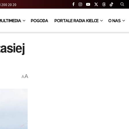
 41 200 20 20
MULTIMEDIA
POGODA
PORTALE RADIA KIELCE
O NAS
asiej
A
A