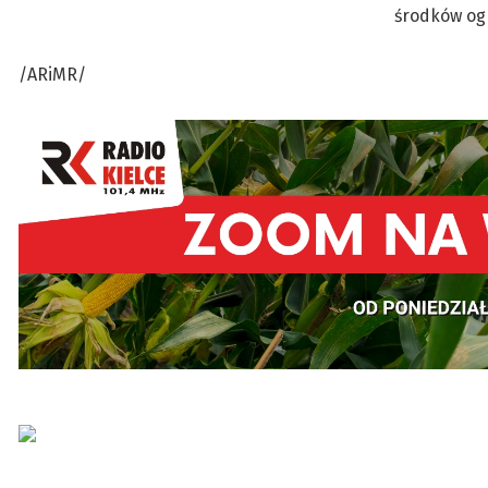
środków og
/ARiMR/