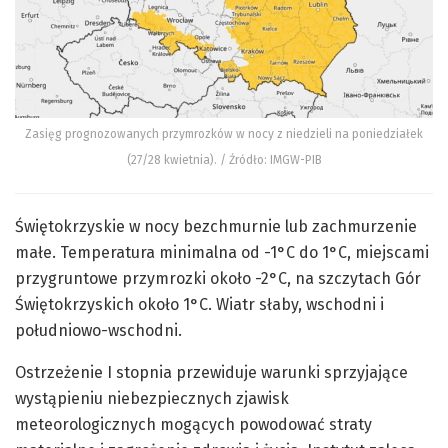
Zasięg prognozowanych przymrozków w nocy z niedzieli na poniedziałek
(27/28 kwietnia). / Źródło: IMGW-PIB
Świętokrzyskie w nocy bezchmurnie lub zachmurzenie
małe. Temperatura minimalna od -1°C do 1°C, miejscami
przygruntowe przymrozki około -2°C, na szczytach Gór
Świętokrzyskich około 1°C. Wiatr słaby, wschodni i
południowo-wschodni.
Ostrzeżenie I stopnia przewiduje warunki sprzyjające
wystąpieniu niebezpiecznych zjawisk
meteorologicznych mogących powodować straty