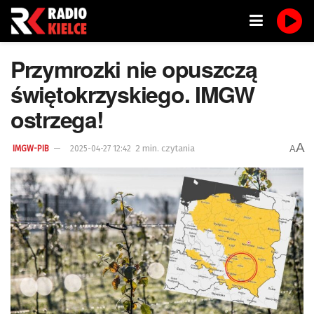
Przymrozki nie opuszczą
świętokrzyskiego. IMGW
ostrzega!
A
2 min. czytania
A
IMGW-PIB
2025-04-27 12:42