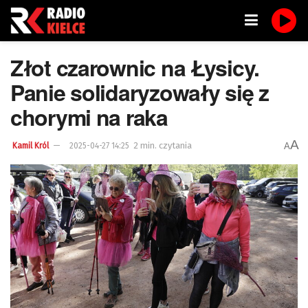
Złot czarownic na Łysicy.
Panie solidaryzowały się z
chorymi na raka
A
2 min. czytania
A
Kamil Król
2025-04-27 14:25