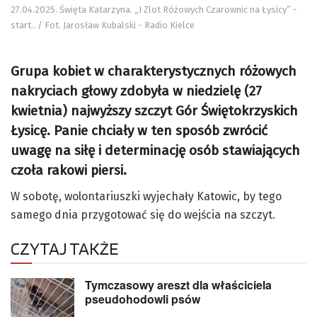
27.04.2025. Święta Katarzyna. „I Zlot Różowych Czarownic na Łysicy” -
start.. / Fot. Jarosław Kubalski - Radio Kielce
Grupa kobiet w charakterystycznych różowych
nakryciach głowy zdobyła w niedzielę (27
kwietnia) najwyższy szczyt Gór Świętokrzyskich
Łysicę. Panie chciały w ten sposób zwrócić
uwagę na siłę i determinację osób stawiających
czoła rakowi piersi.
W sobotę, wolontariuszki wyjechały Katowic, by tego
samego dnia przygotować się do wejścia na szczyt.
CZYTAJ TAKŻE
Tymczasowy areszt dla właściciela
pseudohodowli psów