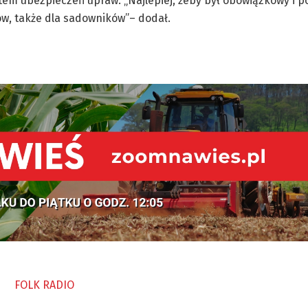
em ubezpieczeń upraw. „Najlepiej, żeby był obowiązkowy i 
ów, także dla sadowników”– dodał.