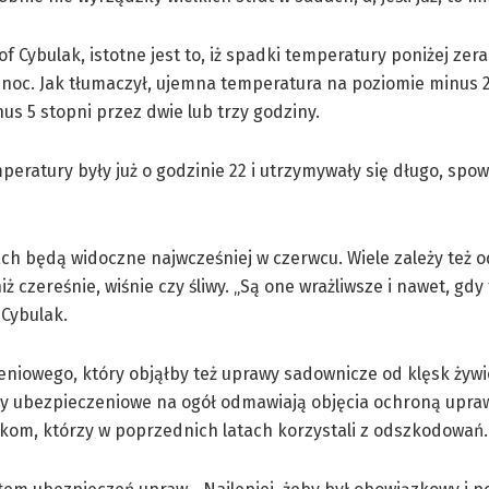
 Cybulak, istotne jest to, iż spadki temperatury poniżej zera
noc. Jak tłumaczył, ujemna temperatura na poziomie minus 2
us 5 stopni przez dwie lub trzy godziny.
eratury były już o godzinie 22 i utrzymywały się długo, spo
 będą widoczne najwcześniej w czerwcu. Wiele zależy też o
ż czereśnie, wiśnie czy śliwy. „Są one wrażliwsze i nawet, gd
 Cybulak.
eniowego, który objąłby też uprawy sadownicze od klęsk żyw
irmy ubezpieczeniowe na ogół odmawiają objęcia ochroną upra
om, którzy w poprzednich latach korzystali z odszkodowań.