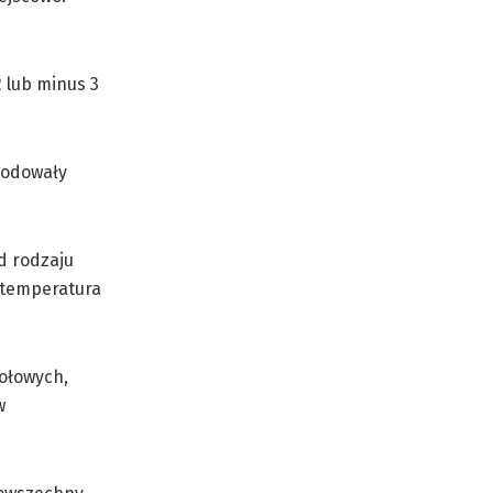
 lub minus 3
wodowały
d rodzaju
y temperatura
iołowych,
w