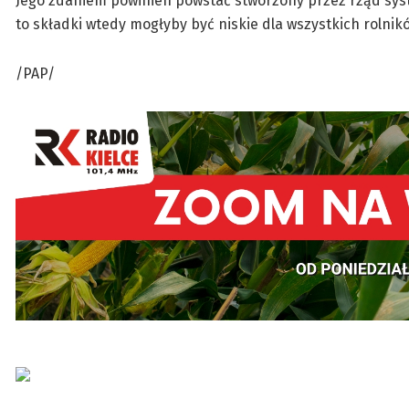
Jego zdaniem powinien powstać stworzony przez rząd syst
to składki wtedy mogłyby być niskie dla wszystkich rolnik
/PAP/