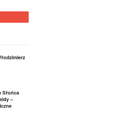
Włodzimierz
e Słońca
eidy –
iczne