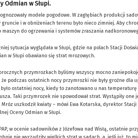
ny Odmian w Słupi.
 prognozowały modele pogodowe. W zagłębiach produkcji sado
 gruncie i w obniżeniach terenu było nieco zimniej. Aby chron
no maszyn do ogrzewania i systemów zraszania nadkoronowe
niej sytuacja wyglądała w Słupi, gdzie na polach Stacji Doświ
an w Słupi obawiano się strat mrozowych.
łorocznych przymrozkach byliśmy wszyscy mocno zaniepokoje
, że podczas ostatnich nocy przymrozki nie były groźne dla u
 było ostatniej nocy, kiedy to zanotowano u nas temperaturę
jusza. Taki przymrozek nie spowodował strat. Wystąpiły one 
 Mróz uszkodził kwiaty – mówi Ewa Kotarska, dyrektor Stacji
lnej Oceny Odmian w Słupi.
PAP, w ocenie sadowników z Józefowa nad Wisłą, ostatnie pr
nie nie wyrządziły wielkich strat w sadach, a, jeśli już, to m