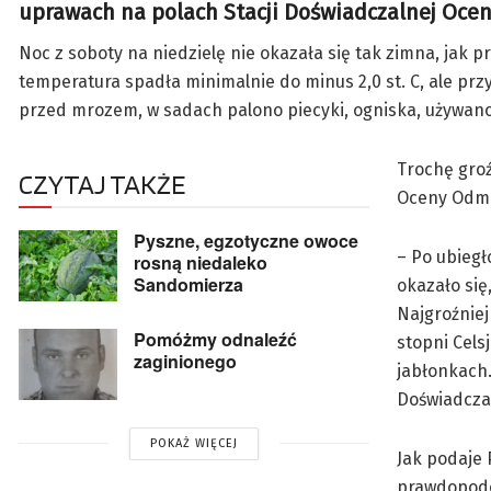
uprawach na polach Stacji Doświadczalnej Oce
Noc z soboty na niedzielę nie okazała się tak zimna, jak
temperatura spadła minimalnie do minus 2,0 st. C, ale przy
przed mrozem, w sadach palono piecyki, ogniska, używa
Trochę groź
CZYTAJ TAKŻE
Oceny Odmi
Pyszne, egzotyczne owoce
– Po ubieg
rosną niedaleko
Sandomierza
okazało się
Najgroźniej
Pomóżmy odnaleźć
stopni Cels
zaginionego
jabłonkach.
Doświadcza
POKAŻ WIĘCEJ
Jak podaje 
prawdopodob