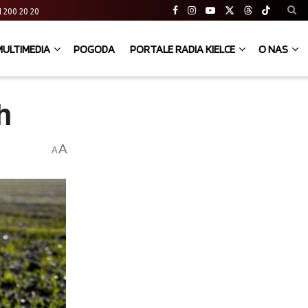
 41 200 20 20
MULTIMEDIA
POGODA
PORTALE RADIA KIELCE
O NAS
h
A
A