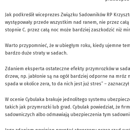
Jak podkreślił wiceprezes Związku Sadowników RP Krzysztof
występowały przede wszystkim nad ranem, nie przez całą 
stopnie C. przez całą noc może bardziej zaszkodzić niż min
Warto przypomnieć, że w ubiegłym roku, kiedy ujemne temp
bardzo duże straty w sadach.
Zdaniem eksperta ostateczne efekty przymrozków w sadach
drzew, np. jabłonie są na ogół bardziej odporne na mróz ni
spada w okolice zera, to da nich jest już stres” – zaznaczył
W ocenie Cybulaka brakuje jednolitego systemu ubezpiecz
takich jak przymrozki lub grad. Cybulak powiedział, że f
sadowniczych albo odmawiają ubezpieczenia tym sadownik