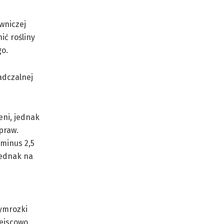
wniczej
ić rośliny
go.
adczalnej
ni, jednak
praw.
 minus 2,5
jednak na
zymrozki
iejscowo.