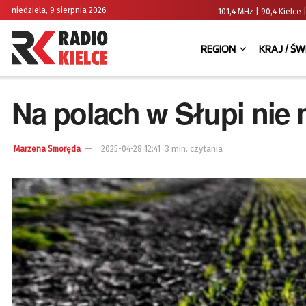
niedziela, 9 sierpnia 2026
101,4 MHz | 90,4 Kielc
REGION
KRAJ / ŚW
Na polach w Słupi nie 
3 min. czytania
Marzena Smoręda
2025-04-28 12:41