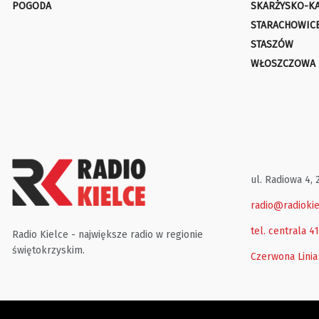
POGODA
SKARŻYSKO-K
STARACHOWIC
STASZÓW
WŁOSZCZOWA
ul. Radiowa 4, 
radio@radiokie
tel. centrala 4
Radio Kielce - największe radio w regionie
świętokrzyskim.
Czerwona Linia