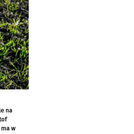
le na
tof
e ma w