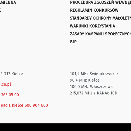
AMIENNA
PROCEDURA ZGŁOSZEŃ WEWNĘ
E
REGULAMIN KONKURSÓW
STANDARDY OCHRONY MAŁOLET
WARUNKI KORZYSTANIA
ZASADY KAMPANII SPOŁECZNYC
BIP
25-317 Kielce
101,4 MHz Świętokrzyskie
90,4 MHz Kielce
lce.pl
100,0 MHz Włoszczowa
215,072 MHz / KANAŁ 10D
1 363 05 00
 Radia Kielce
600 904 600