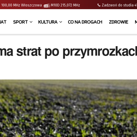
e | 100,00 MHz Włoszczowa
M10D 215,072 MHz
Zadzwoń do studia
IAT
SPORT
KULTURA
CO NA DROGACH
ZDROWIE
ma strat po przymrozkac