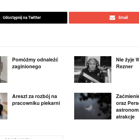
Udostępnij na Twitter
Email
Pomóżmy odnaleźć
Nie żyje 
zaginionego
Rezner
Areszt za rozbój na
Zaćmieni
pracowniku piekarni
oraz Pers
astronom
atrakcje