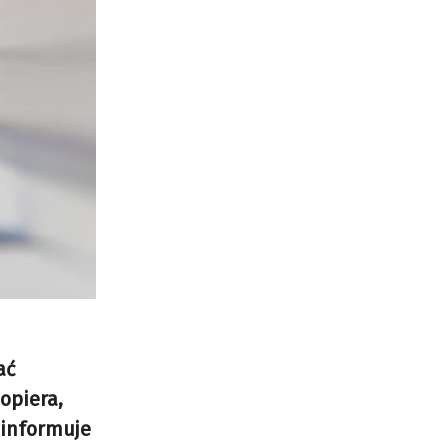
ać
opiera,
– informuje