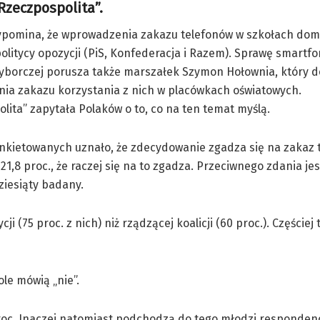
Rzeczpospolita”.
ypomina, że wprowadzenia zakazu telefonów w szkołach dom
olitycy opozycji (PiS, Konfederacja i Razem). Sprawę smartf
yborczej porusza także marszałek Szymon Hołownia, który 
ia zakazu korzystania z nich w placówkach oświatowych.
lita” zapytała Polaków o to, co na ten temat myślą.
ankietowanych uznało, że zdecydowanie zgadza się na zakaz 
21,8 proc., że raczej się na to zgadza. Przeciwnego zdania jes
ziesiąty badany.
(75 proc. z nich) niż rządzącej koalicji (60 proc.). Częściej 
le mówią „nie”.
proc. Inaczej natomiast podchodzą do tego młodzi responden