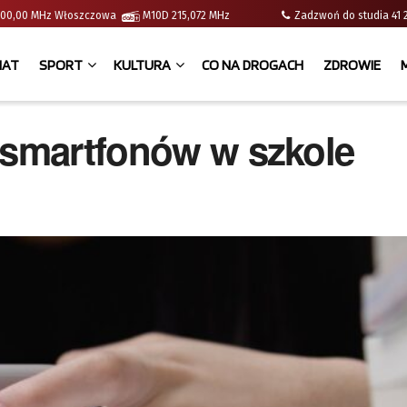
 | 100,00 MHz Włoszczowa
M10D 215,072 MHz
Zadzwoń do studia 
IAT
SPORT
KULTURA
CO NA DROGACH
ZDROWIE
 smartfonów w szkole