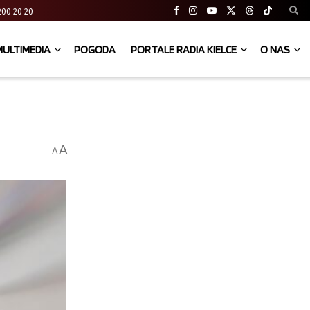
41 200 20 20
MULTIMEDIA
POGODA
PORTALE RADIA KIELCE
O NAS
A
A