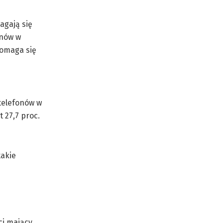
agają się
onów w
domaga się
telefonów w
t 27,7 proc.
takie
ci mający