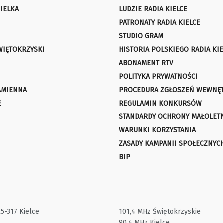
IELKA
LUDZIE RADIA KIELCE
PATRONATY RADIA KIELCE
STUDIO GRAM
WIĘTOKRZYSKI
HISTORIA POLSKIEGO RADIA KIE
ABONAMENT RTV
POLITYKA PRYWATNOŚCI
AMIENNA
PROCEDURA ZGŁOSZEŃ WEWNĘ
E
REGULAMIN KONKURSÓW
STANDARDY OCHRONY MAŁOLET
WARUNKI KORZYSTANIA
ZASADY KAMPANII SPOŁECZNYC
BIP
25-317 Kielce
101,4 MHz Świętokrzyskie
90,4 MHz Kielce