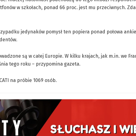
rtfonów w szkołach, ponad 66 proc. jest mu przeciwnych. Zdan
przypadku jedynaków pomysł ten popiera ponad połowa anki
ndentów.
adzone są w całej Europie. W kilku krajach, jak m.in. we Fran
eśnia tego roku – przypomina gazeta.
CATI na próbie 1069 osób.