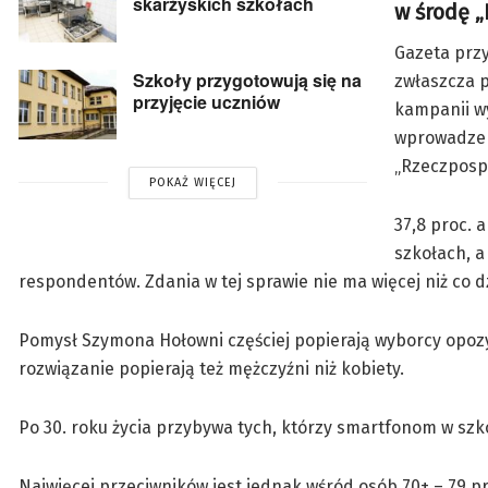
skarżyskich szkołach
w środę „
Gazeta prz
Szkoły przygotowują się na
zwłaszcza p
przyjęcie uczniów
kampanii w
wprowadzen
„Rzeczpospo
POKAŻ WIĘCEJ
37,8 proc. 
szkołach, a 
respondentów. Zdania w tej sprawie nie ma więcej niż co d
Pomysł Szymona Hołowni częściej popierają wyborcy opozycji 
rozwiązanie popierają też mężczyźni niż kobiety.
Po 30. roku życia przybywa tych, którzy smartfonom w szko
Najwięcej przeciwników jest jednak wśród osób 70+ – 79 