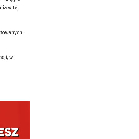
ia w tej
etowanych.
cji, w