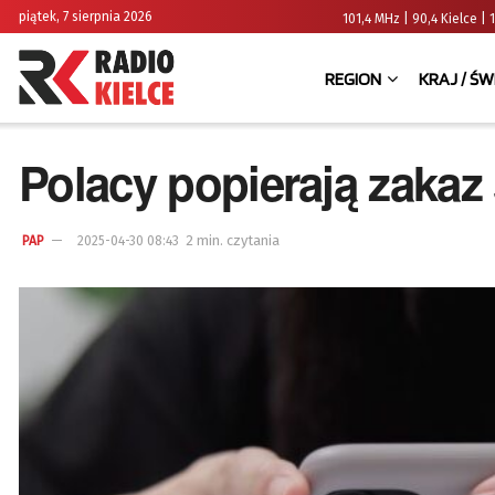
piątek, 7 sierpnia 2026
101,4 MHz | 90,4 Kielce
REGION
KRAJ / ŚW
Polacy popierają zakaz
2 min. czytania
PAP
2025-04-30 08:43