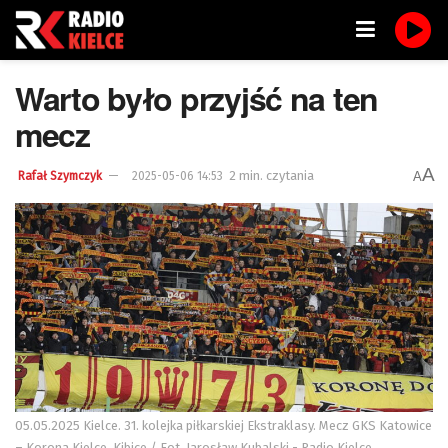
Warto było przyjść na ten
mecz
A
2 min. czytania
A
Rafał Szymczyk
2025-05-06 14:53
05.05.2025 Kielce. 31. kolejka piłkarskiej Ekstraklasy. Mecz GKS Katowice
– Korona Kielce. Kibice / Fot. Jarosław Kubalski - Radio Kielce