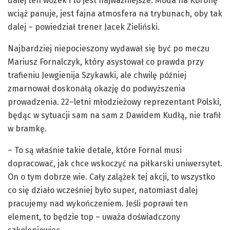
dalej ten wózek i to jest najważniejsze. Moda na Koronę
wciąż panuje, jest fajna atmosfera na trybunach, oby tak
dalej – powiedział trener Jacek Zieliński.
Najbardziej niepocieszony wydawał się być po meczu
Mariusz Fornalczyk, który asystował co prawda przy
trafieniu Jewgienija Szykawki, ale chwilę później
zmarnował doskonałą okazję do podwyższenia
prowadzenia. 22–letni młodzieżowy reprezentant Polski,
będąc w sytuacji sam na sam z Dawidem Kudłą, nie trafił
w bramkę.
– To są właśnie takie detale, które Fornal musi
dopracować, jak chce wskoczyć na piłkarski uniwersytet.
On o tym dobrze wie. Cały zalążek tej akcji, to wszystko
co się działo wcześniej było super, natomiast dalej
pracujemy nad wykończeniem. Jeśli poprawi ten
element, to będzie top – uważa doświadczony