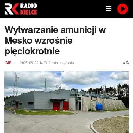
Wytwarzanie amunicji w
Mesko wzrośnie
pięciokrotnie
A
2 min. czytania
A
PAP
2025-05-09 14:13