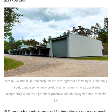
użytkowania.
Mesko S.A. finalizuje realizację dwóch strategicznych inwestycji, które mają
na celu zwiększenie mocy produkcyjnych amunicji oraz uzyskanie
kompetencji w zakresie produkcji prochów wielobazowych / źródło: Mesko
S.A.
W Pionkach ukończono część obiektów przeznaczonych